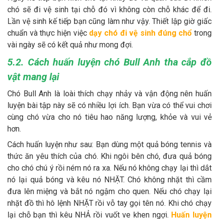
chó sẽ đi vệ sinh tại chỗ đó vì không còn chỗ khác để đi.
Lần vệ sinh kế tiếp bạn cũng làm như vậy. Thiết lập giờ giấc
chuẩn và thực hiện việc
dạy chó đi vệ sinh đúng chổ
trong
vài ngày sẽ có kết quả như mong đợi.
5.2. Cách huấn luyện chó Bull Anh tha cắp đồ
vật mang lại
Chó Bull Anh là loài thích chạy nhảy và vận động nên huấn
luyện bài tập này sẽ có nhiều lợi ích. Bạn vừa có thể vui chơi
cùng chó vừa cho nó tiêu hao năng lượng, khỏe và vui vẻ
hơn.
Cách huấn luyện như sau: Bạn dùng một quả bóng tennis và
thức ăn yêu thích của chó. Khi ngôi bên chó, đưa quả bóng
cho chó chú ý rồi ném nó ra xa. Nếu nó không chạy lại thì dắt
nó lại quả bóng và kêu nó NHẶT. Chó không nhặt thì cầm
đưa lên miệng và bắt nó ngậm cho quen. Nếu chó chạy lại
nhặt đồ thì hô lệnh NHẶT rồi vỗ tay gọi tên nó. Khi chó chạy
lại chỗ bạn thì kêu NHẢ rồi vuốt ve khen ngợi.
Huấn luyện