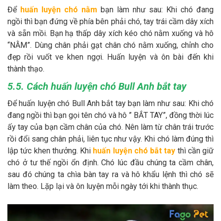
Để
huấn luyện chó nằm
bạn làm như sau: Khi chó đang
ngồi thì bạn đứng về phía bên phải chó, tay trái cầm dây xích
và sẵn mồi. Bạn hạ thấp dây xích kéo chó nằm xuống và hô
“NẰM”. Dùng chân phải gạt chân chó nằm xuống, chỉnh cho
đẹp rồi vuốt ve khen ngợi. Huấn luyện và ôn bài đến khi
thành thạo.
5.5. Cách huấn luyện chó Bull Anh bắt tay
Để huấn luyện chó Bull Anh bắt tay bạn làm như sau: Khi chó
đang ngồi thì bạn gọi tên chó và hô ” BẮT TAY”, đồng thời lúc
ấy tay của bạn cầm chân của chó. Nên làm từ chân trái trước
rồi đổi sang chân phải, liên tục như vậy. Khi chó làm đúng thì
lập tức khen thưởng. Khi
huấn luyện chó bắt tay
thì cần giữ
chó ở tư thế ngồi ổn định. Chó lúc đầu chúng ta cầm chân,
sau đó chúng ta chìa bàn tay ra và hô khẩu lệnh thì chó sẽ
làm theo. Lặp lại và ôn luyện mỗi ngày tới khi thành thục.