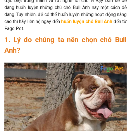
đặc biệt trung thành và rất nghe lời chủ vì vậy bạn sẽ dễ
dàng huấn luyện những chú chó Bull Anh này một cách dễ
dàng. Tuy nhiên, để có thể huấn luyện những hoạt động nâng
cao thì hãy liên hệ ngay đến
huấn luyện chó Bull Anh
đến từ
Fago Pet.
1. Lý do chúng ta nên chọn chó Bull
Anh?