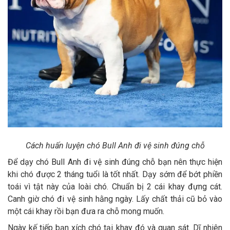
Cách huấn luyện chó Bull Anh đi vệ sinh đúng chỗ
Để dạy chó Bull Anh đi vệ sinh đúng chỗ bạn nên thực hiện
khi chó được 2 tháng tuổi là tốt nhất. Dạy sớm để bớt phiền
toái vì tật này của loài chó. Chuẩn bị 2 cái khay đựng cát.
Canh giờ chó đi vệ sinh hằng ngày. Lấy chất thải cũ bỏ vào
một cái khay rồi bạn đưa ra chỗ mong muốn.
Ngày kế tiếp bạn xích chó tại khay đó và quan sát. Dĩ nhiên