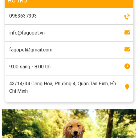
HỖ TRỢ
0963637393
info@fagopet.vn
fagopet@gmail.com
9:00 sáng - 8:00 tối
43/14/34 Cộng Hòa, Phường 4, Quận Tân Bình, Hồ
Chí Minh