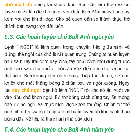
chó n
hặt đồ
mang lại không khó. Bạn cần làm theo và ôn
luyện nhiều lần để chó quen với khẩu lệnh. Mỗi ngày bạn dạy
kèm với chó khi đi dạo. Chó sẽ quen dần và thành thục, trở
thành bản năng trọn đời luôn.
5.3. Các huấn luyện chó Bull Anh ngồi yên
Lệnh ” NGỒI” là lệnh quan trọng, chuyển tiếp giữa nằm và
đứng, thế ngồi của chó là rất quan trọng. Chúng ta huấn luyện
như sau: Tay trái cầm dây xích, tay phải cầm mồi đứng trước
mặt chó sao cho miếng thức ăn vừa đến mũi chó và nó có
thể liếm. Bạn không cho ăn lúc này. Tiếp tục dụ nó, dơ cao
khiến chó mất thăng bằng 2 chân sau và ngồi xuống. Ngay
lúc
dạy chó ngồi
, bạn hô lệnh “NGỒI” rồi cho nó ăn, vuốt ve
vào đầu chó khen ngợi. Bổ trợ bằng cách dùng tay ấn mông
chó để nó ngồi và thực hiện việc khen thưởng. Chỉnh tư thế
ngồi cho đẹp và lặp lại quá trình huấn luyện tới khi thành thục
bằng dây. Kế tiếp là thực hành thả dây xích.
5.4. Các huấn luyện chó Bull Anh nằm yên