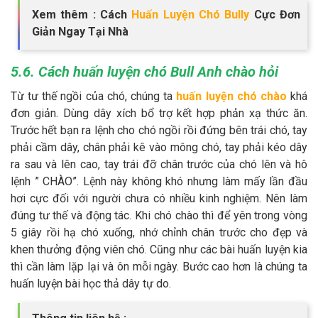
Xem thêm : Cách
Huấn Luyện Chó Bully
Cực Đơn
Giản Ngay Tại Nhà
5.6. Cách huấn luyện chó Bull Anh chào hỏi
Từ tư thế ngồi của chó, chúng ta
huấn luyện chó chào
khá
đơn giản. Dùng dây xích bổ trợ kết hợp phản xạ thức ăn.
Trước hết bạn ra lệnh cho chó ngồi rồi đứng bên trái chó, tay
phải cầm dây, chân phải kê vào mông chó, tay phải kéo dây
ra sau và lên cao, tay trái đỡ chân trước của chó lên và hô
lệnh ” CHÀO”. Lệnh này không khó nhưng làm mấy lần đầu
hơi cực đối với người chưa có nhiều kinh nghiệm. Nên làm
đúng tư thế và động tác. Khi chó chào thì để yên trong vòng
5 giây rồi hạ chó xuống, nhớ chỉnh chân trước cho đẹp và
khen thưởng động viên chó. Cũng như các bài huấn luyện kia
thì cần làm lặp lại và ôn mỗi ngày. Bước cao hơn là chúng ta
huấn luyện bài học thả dây tự do.