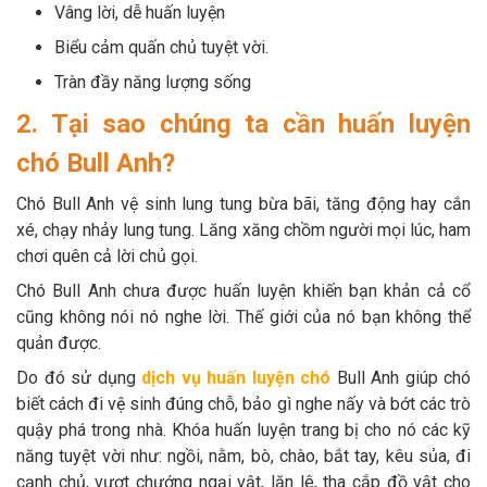
Vâng lời, dễ huấn luyện
Biểu cảm quấn chủ tuyệt vời.
Tràn đầy năng lượng sống
2. Tại sao chúng ta cần huấn luyện
chó Bull Anh?
Chó Bull Anh vệ sinh lung tung bừa bãi, tăng động hay cắn
xé, chạy nhảy lung tung. Lăng xăng chồm người mọi lúc, ham
chơi quên cả lời chủ gọi.
Chó Bull Anh chưa được huấn luyện khiến bạn khản cả cổ
cũng không nói nó nghe lời. Thế giới của nó bạn không thể
quản được.
Do đó sử dụng
dịch vụ huấn luyện chó
Bull Anh
giúp chó
biết cách đi vệ sinh đúng chỗ, bảo gì nghe nấy và bớt các trò
quậy phá trong nhà. Khóa huấn luyện trang bị cho nó các kỹ
năng tuyệt vời như: ngồi, nằm, bò, chào, bắt tay, kêu sủa, đi
cạnh chủ, vượt chướng ngại vật, lăn lê, tha cắp đồ vật cho