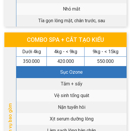
Nhỏ mắt
Tỉa gọn lông mặt, chân trước, sau
COMBO SPA + CẮT TẠO KIỂU
Dưới 4kg
4kg - < 9kg
9kg - < 15kg
350.000
420.000
550.000
Sục Ozone
Tắm + sấy
Vệ sinh tổng quát
Dịch vụ bao gồm
Nặn tuyến hôi
Xịt serum dưỡng lông
Làm sạch lông bàn chân