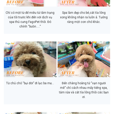
Chỉ có một từ để miêu tả tâm trạng
Spa làm đẹp cho bé,cắt tỉa lông
của tôi trước khi đến với dịch vụ
xong không nhận ra luôn á. Tưởng
spa thú cưng FagoPet thôi. Đó
rằng một con chó khác.
chính “buồn…..”
Từ chú chó “bụi đời” đi lạc ba mẹ…
Đến chàng hoàng tử “vạn người
mê” chỉ cách nhau mấy tiếng spa,
tắm rửa và cắt tỉa lông thôi các bạn
ơi.