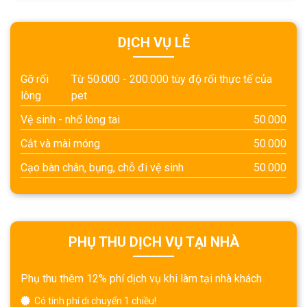
DỊCH VỤ LẺ
Gỡ rối
Từ 50.000 - 200.000 tùy độ rối thực tế của
lông
pet
Vệ sinh - nhổ lông tai
50.000
Cắt và mài móng
50.000
Cạo bàn chân, bụng, chỗ đi vệ sinh
50.000
PHỤ THU DỊCH VỤ TẠI NHÀ
Phụ thu thêm 12% phí dịch vụ khi làm tại nhà khách
Có tính phí di chuyển 1 chiều!