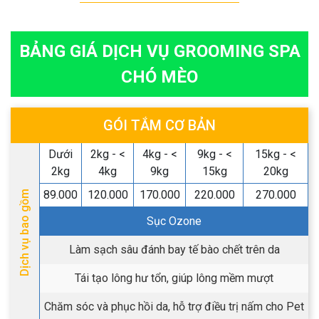
BẢNG GIÁ DỊCH VỤ GROOMING SPA
CHÓ MÈO
GÓI TẮM CƠ BẢN
Dưới
2kg - <
4kg - <
9kg - <
15kg - <
2kg
4kg
9kg
15kg
20kg
89.000
120.000
170.000
220.000
270.000
Dịch vụ bao gồm
Sục Ozone
Làm sạch sâu đánh bay tế bào chết trên da
Tái tạo lông hư tổn, giúp lông mềm mượt
Chăm sóc và phục hồi da, hỗ trợ điều trị nấm cho Pet