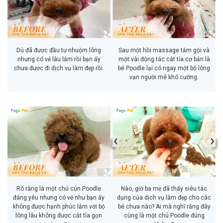
Dù đã được đầu tư nhuộm lông
Sau một hồi massage tắm gội và
nhưng có vẻ lâu lắm rồi bạn ấy
một vài động tác cắt tỉa cơ bản là
chưa được đi dịch vụ làm đẹp rồi.
bé Poodle lại có ngay một bộ lông
vạn người mê khó cưỡng.
‹
›
Rõ ràng là một chú cún Poodle
Nào, giờ ba mẹ đã thấy siêu tác
đáng yêu nhưng có vẻ như bạn ấy
dụng của dịch vụ làm đẹp cho các
không được hạnh phúc lắm với bộ
bé chưa nào? Ai mà nghĩ rằng đây
lông lâu không được cắt tỉa gọn
cùng là một chú Poodle đúng