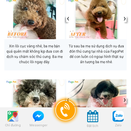
‹
›
Xin lỗi cục vàng nhé, ba mẹ bận
Từ sau ba mẹ sử dụng dịch vụ đưa
quá quên mất không kịp đưa con đi
đón thú cưng tại nhà của FagoPet
dịch vụ chăm sóc thú cưng. Ba mẹ
để con luôn có ngoại hình thật sự
chuộc lỗi ngay đây.
ấn tượng ba mẹ nhé.
‹
›
Chỉ đường
Zalo
Messenger
Đặt lịch
Đừng chê tớ già nhé, thật sự là do
Tớ đã bảo mà, giờ thì bạn trở thành