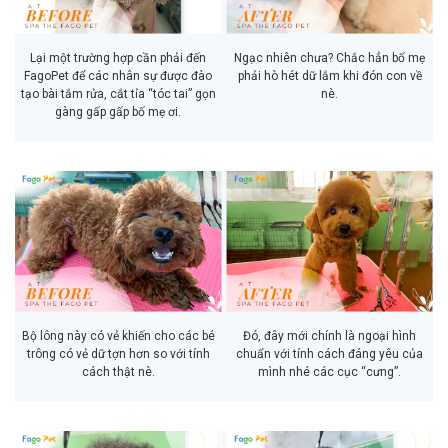
Lại một trường hợp cần phải đến
Ngạc nhiên chưa? Chắc hẳn bố mẹ
FagoPet để các nhân sự được đào
phải hò hét dữ lắm khi đón con về
tạo bài tắm rửa, cắt tỉa “tóc tai” gọn
nè.
gàng gấp gấp bố mẹ ơi.
Bộ lông này có vẻ khiến cho các bé
Đó, đây mới chính là ngoại hình
trông có vẻ dữ tợn hơn so với tính
chuẩn với tính cách đáng yêu của
cách thật nè.
mình nhé các cục “cưng”.