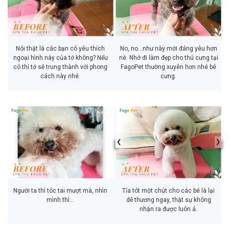
Nói thật là các bạn có yêu thích
No, no…như này mới đáng yêu hơn
ngoại hình này của tớ không? Nếu
nè. Nhớ đi làm đẹp cho thú cưng tại
có thì tớ sẽ trung thành với phong
FagoPet thường xuyên hơn nhé bé
cách này nhé.
cưng.
‹
›
Người ta thì tóc tai mượt mà, nhìn
Tỉa tót một chút cho các bé là lại
mình thì…
dễ thương ngay, thật sự không
nhận ra được luôn á.