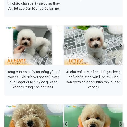
thì chắc chắn bé ấy sẽ có sự thay
đổi, lột xác đến bất ngờ đó ba mẹ.
‹
›
Trông cún con này rất đáng yêu nè.
Ái chà chà, trở thành chú gấu bông
Vậy sau khi đến với spa thú cưng
nhỏ nhắn, xinh xắn luôn rồi. Các
của FagoPet bạn ấy có gì khác
bạn có thích ngoại hình mới của tớ
không? Cùng đón chờ nhé.
không?
‹
›