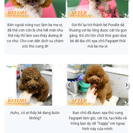
Bên ngoài nóng nực lắm ba mẹ ơi,
Giờ thì lại trở thành bé Poodle dễ
đã thế con còn bị che hết mắt như
thương với bộ lông được cắt tỉa gọn
thế này thì làm sao thấy đường đi
gàng. Đó chỉ tốn chút thời gian đưa
cơ chứ. Cho con đến dịch vụ chăm
bé đế địa chỉ spa chó Fagopet thôi
sóc thú cưng đi!
mà ba mẹ ơi.
‹
›
Huhu, có ai thấy bé đang buồn
Bạn chó đã được spa thú cưng
không?
Fagopet tắm gội, cắt tỉa, tạo kiểu và
trông bạn ấy rất “happy” với ngoại
hình này của mình.