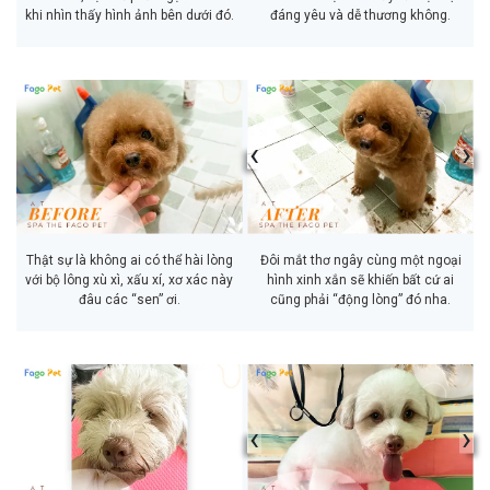
khi nhìn thấy hình ảnh bên dưới đó.
đáng yêu và dễ thương không.
‹
›
Thật sự là không ai có thể hài lòng
Đôi mắt thơ ngây cùng một ngoại
với bộ lông xù xì, xấu xí, xơ xác này
hình xinh xắn sẽ khiến bất cứ ai
đâu các “sen” ơi.
cũng phải “động lòng” đó nha.
‹
›