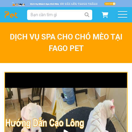
DANH MỤC SẢN PHẨM
SẢN PHẨM DÀNH CHO MÈO
SẢN PHẨM DÀNH CHO CHÓ
DỊCH VỤ SPA CHO CHÓ MÈO TẠI
SẨN PHẨM THEO THƯƠNG HIỆU
FAGO PET