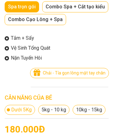
Thông tin về chó
Spa trọn gói
Combo Spa + Cắt tạo kiểu
spa cho thú cưng
Combo Cạo Lông + Spa
Thông tin về mèo
Tắm + Sấy
CHÍNH SÁCH
Vệ Sinh Tổng Quát
Chính sách mua hàng
Chính sách vận chuyển
Nặn Tuyến Hôi
Chính sách bảo hành
Chính sách bảo mật
Chải - Tỉa gọn lông mặt tay chân
Chính sách đổi trả
CÂN NĂNG CỦA BÉ
LIÊN HỆ
Dưới 5Kg
5kg - 10 kg
10kg - 15kg
TỔNG ĐÀI TƯ VẤN
0929894774
180.000Đ