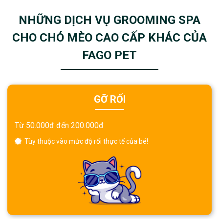
NHỮNG DỊCH VỤ GROOMING SPA
CHO CHÓ MÈO CAO CẤP KHÁC CỦA
FAGO PET
GỠ RỐI
Từ 50.000đ đến 200.000đ
Tùy thuộc vào mức độ rối thực tế của bé!