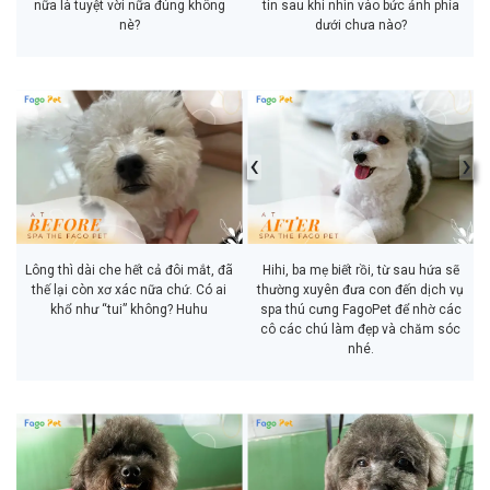
nữa là tuyệt vời nữa đúng không
tin sau khi nhìn vào bức ảnh phía
nè?
dưới chưa nào?
‹
›
Lông thì dài che hết cả đôi mắt, đã
Hihi, ba mẹ biết rồi, từ sau hứa sẽ
thế lại còn xơ xác nữa chứ. Có ai
thường xuyên đưa con đến dịch vụ
khổ như “tui” không? Huhu
spa thú cưng FagoPet để nhờ các
cô các chú làm đẹp và chăm sóc
nhé.