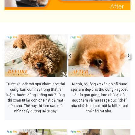
‹
›
Trước khi đến với spa chăm sóc thú
Ái chà, bộ lông xơ xác đó đã được
cưng, bạn cún này trông thật là
spa làm đẹp cho thú cưng Fagopet
luộm thuộm đúng không nào? Lông
cắt tỉa gọn gàng, bạn chó lại còn
thì xoăn tít lại còn che hết cả mắt
được tắm và massage cực “phê”
nữa chứ. Thế này thì làm sao mà
nữa chứ. Nhìn cái mặt là biết khoái
nhìn thấy đường để đi đây.
thế nào rồi nha.