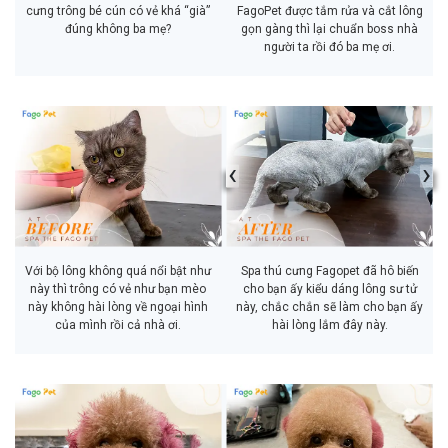
cưng trông bé cún có vẻ khá “già”
FagoPet được tắm rửa và cắt lông
đúng không ba mẹ?
gọn gàng thì lại chuẩn boss nhà
người ta rồi đó ba mẹ ơi.
‹
›
Với bộ lông không quá nổi bật như
Spa thú cưng Fagopet đã hô biến
này thì trông có vẻ như bạn mèo
cho bạn ấy kiểu dáng lông sư tử
này không hài lòng về ngoại hình
này, chắc chắn sẽ làm cho bạn ấy
của mình rồi cả nhà ơi.
hài lòng lắm đây này.