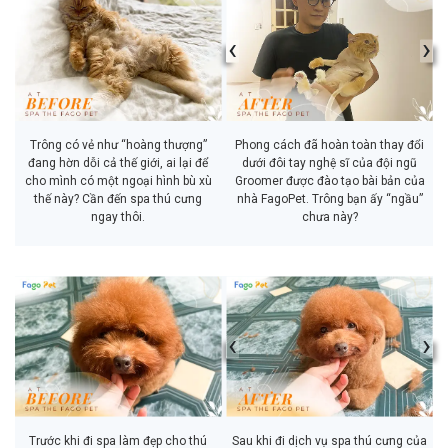
‹
›
Trông có vẻ như “hoàng thượng”
Phong cách đã hoàn toàn thay đổi
đang hờn dỗi cả thế giới, ai lại để
dưới đôi tay nghệ sĩ của đội ngũ
cho mình có một ngoại hình bù xù
Groomer được đào tạo bài bản của
thế này? Cần đến spa thú cưng
nhà FagoPet. Trông bạn ấy “ngầu”
ngay thôi.
chưa này?
‹
›
Trước khi đi spa làm đẹp cho thú
Sau khi đi dịch vụ spa thú cưng của