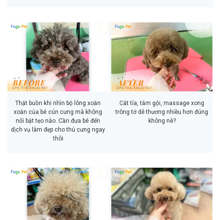
Thật buồn khi nhìn bộ lông xoăn
Cắt tỉa, tắm gội, massage xong
xoăn của bé cún cưng mà không
trông tớ dễ thương nhiều hơn đúng
nổi bật tẹo nào. Cần đưa bé đến
không nè?
dịch vụ làm đẹp cho thú cưng ngay
thôi