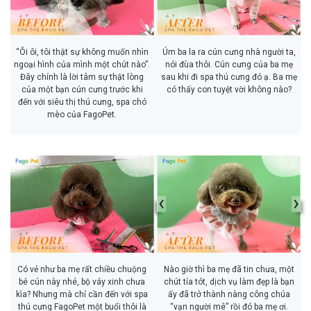
“Ôi ôi, tôi thật sự không muốn nhìn
Úm ba la ra cún cưng nhà người ta,
ngoại hình của mình một chút nào”.
nói đùa thôi. Cún cưng của ba mẹ
Đây chính là lời tâm sự thật lòng
sau khi đi spa thú cưng đó ạ. Ba mẹ
của một bạn cún cưng trước khi
có thấy con tuyệt vời không nào?
đến với siêu thị thú cưng, spa chó
mèo của FagoPet.
‹
›
Có vẻ như ba mẹ rất chiều chuộng
Nào giờ thì ba mẹ đã tin chưa, một
bé cún này nhé, bộ váy xinh chưa
chút tỉa tót, dịch vụ làm đẹp là bạn
kìa? Nhưng mà chỉ cần đến với spa
ấy đã trở thành nàng công chúa
thú cưng FagoPet một buổi thôi là
“vạn người mê” rồi đó ba mẹ ơi.