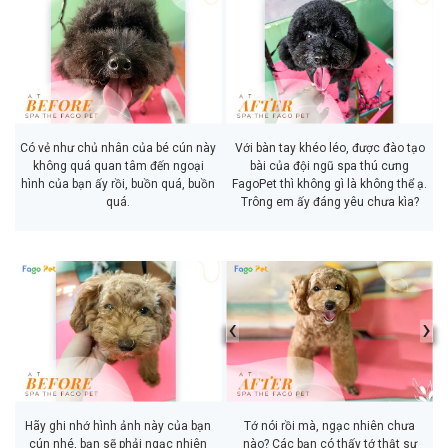
Có vẻ như chủ nhân của bé cún này
Với bàn tay khéo léo, được đào tạo
không quá quan tâm đến ngoại
bài của đội ngũ spa thú cưng
hình của bạn ấy rồi, buồn quá, buồn
FagoPet thì không gì là không thể ạ.
quá.
Trông em ấy đáng yêu chưa kìa?
‹
›
Hãy ghi nhớ hình ảnh này của bạn
Tớ nói rồi mà, ngạc nhiên chưa
cún nhé, bạn sẽ phải ngạc nhiên
nào? Các bạn có thấy tớ thật sự