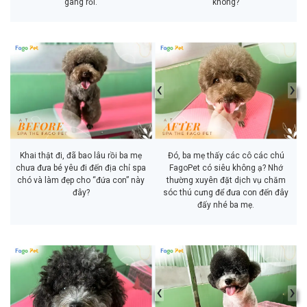
gàng rồi.
không?
‹
›
Khai thật đi, đã bao lâu rồi ba mẹ
Đó, ba mẹ thấy các cô các chú
chưa đưa bé yêu đi đến địa chỉ spa
FagoPet có siêu không ạ? Nhớ
chó và làm đẹp cho “đứa con” này
thường xuyên đặt dịch vụ chăm
đây?
sóc thú cưng để đưa con đến đây
đấy nhé ba mẹ.
‹
›