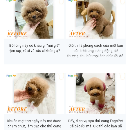
Bộ lông này có khác gì “nùi giẻ”
Giờ thì là phong cách của một bạn
rậm rạp, xù xì và xấu xí không ạ?
cún trẻ trung, năng động, dễ
thương, thu hút mọi ánh nhìn rồi đó.
Khuôn mặt thơ ngây này mà được
Đấy, dịch vụ spa thú cưng FagoPet
chăm chút, làm đẹp cho thú cưng
đã bảo rồi mà. Giờ thì các bạn đã