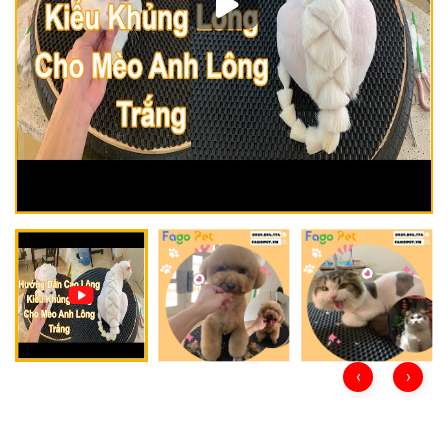
GIỚI THIỆU
DỊCH VỤ
Khách sạn chó mèo
Spa chó mèo
Dịch vụ cắt tỉa lông chó
Dịch vụ huấn luyện chó
mèo
Dịch vụ mua bán chó
Dịch vụ phối giống chó
mèo
mèo
‹
›
TIN TỨC
Thông tin về khách sạn,