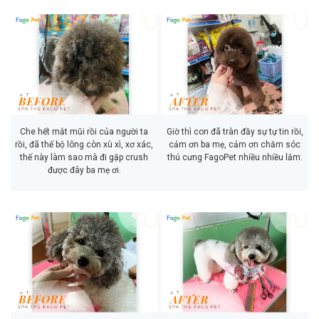
Che hết mắt mũi rồi của người ta
Giờ thì con đã tràn đầy sự tự tin rồi,
rồi, đã thế bộ lông còn xù xì, xơ xác,
cảm ơn ba mẹ, cảm ơn chăm sóc
thế này làm sao mà đi gặp crush
thú cưng FagoPet nhiều nhiều lắm.
được đây ba mẹ ơi.