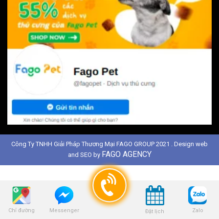
Công Ty TNHH Giải Pháp Thương Mại FAGO GROUP 2021 . Design web
FAGO AGENCY
and SEO by
Chỉ đường
Zalo
Messenger
Đặt lịch