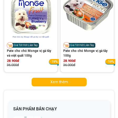
Giá Tốt Hốt Liền Tay
Giá Tốt Hốt Liền Tay
Pate cho chó Monge vị gà tây
Pate cho chó Monge vị gà tây
và việt quất 100g
100g
28.900đ
28.900đ
-19%
-19%
36.000đ
36.000đ
Xem thêm
SẢN PHẨM BÁN CHẠY