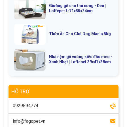
Giường gỗ cho thú cưng - Đen |
Loffepet L:71x55x24cm
Thức Ăn Cho Chó Dog Mania 5kg
Nhà nệm gỗ vuông kiểu đầu mèo -
Xanh Nhạt | Loffepet 39x47x38cm
HỖ TRỢ
0929894774
info@fagopet.vn