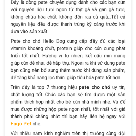
Đây là dòng pate chuyên dụng dành cho các bạn cún
với nguyên liệu tươi ngon từ thịt gà và gan gà tươi,
không chứa hóa chất, không độn rau củ quả…Tất cả
nguyên liệu đều được thanh trùng kỹ càng trước khi
đưa vào sản xuất.
Pate cho chó Hello Dog cung cấp đầy đủ các loại
vitamin khoáng chất, protein giúp cho cún cưng phát
triển tốt nhất. Hương vị tự nhiên, kết cấu mịn màng
giúp cún dễ nhai, dễ hấp thụ. Ngoài ra khi sử dụng pate
bạn cũng nên bổ sung thêm nước khi dùng sản phẩm,
để tăng khả năng lọc thân, giúp tiêu hóa pate tốt hơn.
Trên đây là top 7 thương hiệu
pate cho chó
uy tín,
chất lượng tốt. Chúc các bạn sẽ tìm được một sản
phẩm thích hợp nhất cho bé cún nhà mình nhé. Và để
mua được những hộp pate ngon nhất, tốt nhất với giá
thành phải chăng nhất thì bạn hãy liên hệ ngay với
Fago Pet
nhé.
Với nhiều năm kinh nghiệm trên thị trường cùng đội