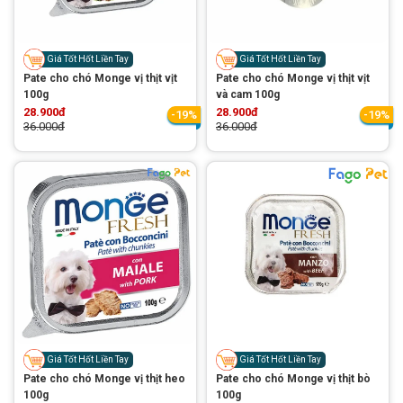
Thông tin về chó
spa cho thú cưng
Thông tin về mèo
Giá Tốt Hốt Liền Tay
Giá Tốt Hốt Liền Tay
Pate cho chó Monge vị thịt vịt
Pate cho chó Monge vị thịt vịt
100g
và cam 100g
28.900đ
28.900đ
CHÍNH SÁCH
-19%
-19%
36.000đ
36.000đ
Chính sách mua hàng
Chính sách vận chuyển
Chính sách bảo hành
Chính sách bảo mật
Chính sách đổi trả
LIÊN HỆ
TỔNG ĐÀI TƯ VẤN
Giá Tốt Hốt Liền Tay
Giá Tốt Hốt Liền Tay
0929894774
Pate cho chó Monge vị thịt heo
Pate cho chó Monge vị thịt bò
100g
100g