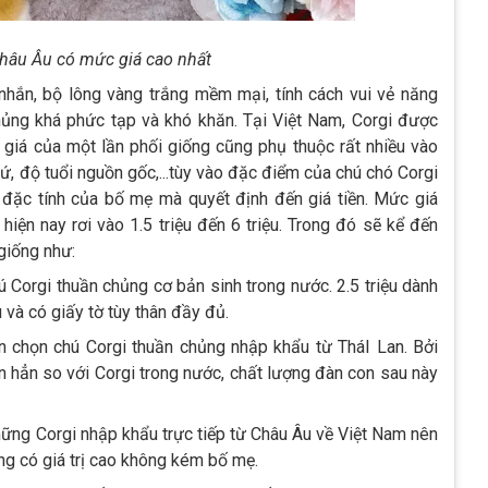
Châu Âu có mức giá cao nhất
nhắn, bộ lông vàng trắng mềm mại, tính cách vui vẻ năng
hủng khá phức tạp và khó khăn. Tại Việt Nam, Corgi được
, giá của một lần phối giống cũng phụ thuộc rất nhiều vào
ứ, độ tuổi nguồn gốc,...tùy vào đặc điểm của chú chó Corgi
 đặc tính của bố mẹ mà quyết định đến giá tiền. Mức giá
hiện nay rơi vào 1.5 triệu đến 6 triệu. Trong đó sẽ kể đến
giống như:
hú Corgi thuần chủng cơ bản sinh trong nước. 2.5 triệu dành
 và có giấy tờ tùy thân đầy đủ.
bạn chọn chú Corgi thuần chủng nhập khẩu từ TháI Lan. Bởi
ơn hẳn so với Corgi trong nước, chất lượng đàn con sau này
 những Corgi nhập khẩu trực tiếp từ Châu Âu về Việt Nam nên
ng có giá trị cao không kém bố mẹ.