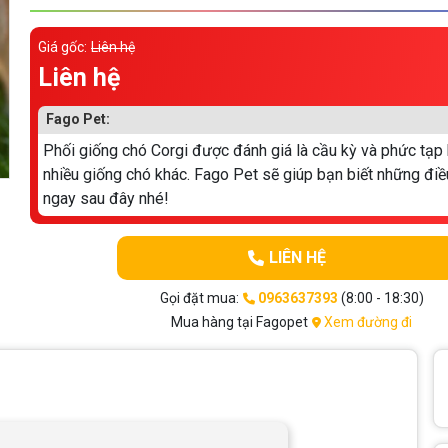
Giá gốc:
Liên hệ
Liên hệ
Fago Pet:
Phối giống chó Corgi được đánh giá là cầu kỳ và phức tạp 
nhiều giống chó khác. Fago Pet sẽ giúp bạn biết những điề
ngay sau đây nhé!
LIÊN HỆ
Gọi đặt mua:
0963637393
(8:00 - 18:30)
Mua hàng tại Fagopet
Xem đường đi