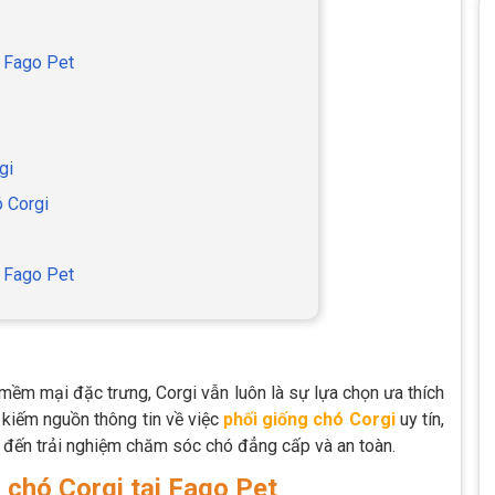
i Fago Pet
gi
ó Corgi
ại Fago Pet
mềm mại đặc trưng, Corgi vẫn luôn là sự lựa chọn ưa thích
 kiếm nguồn thông tin về việc
phối giống chó Corgi
uy tín,
g đến trải nghiệm chăm sóc chó đẳng cấp và an toàn.
g chó Corgi tại Fago Pet