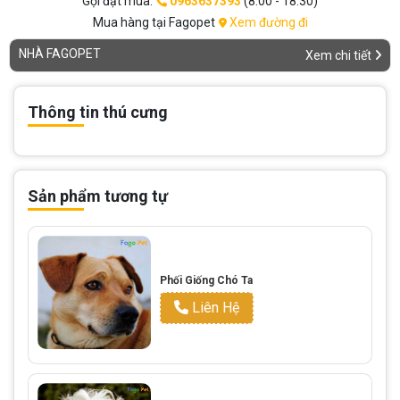
Gọi đặt mua:
0963637393
(8:00 - 18:30)
Mua hàng tại Fagopet
Xem đường đi
NHÀ FAGOPET
Xem chi tiết
Thông tin thú cưng
Sản phẩm tương tự
Phối Giống Chó Ta
Liên Hệ