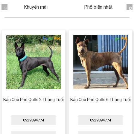
Thông tin về chó
spa cho thú cưng
Khuyến mãi
Phổ biến nhất
Thông tin về mèo
CHÍNH SÁCH
Chính sách mua hàng
Chính sách vận chuyển
Chính sách bảo hành
Chính sách bảo mật
Chính sách đổi trả
LIÊN HỆ
Bán Chó Phú Quốc 2 Tháng Tuổi
Bán Chó Phú Quốc 6 Tháng Tuổi
TỔNG ĐÀI TƯ VẤN
0929894774
0929894774
0929894774