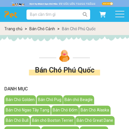
DANH MỤC SẢN PHẨM
SẢN PHẨM DÀNH CHO MÈO
SẢN PHẨM DÀNH CHO CHÓ
Trang chủ
Bán Chó Cảnh
Bán Chó Phú Quốc
SẨN PHẨM THEO THƯƠNG HIỆU
Bán Chó Phú Quốc
DANH MỤC
Bán Chó Golden
Bán Chó Pug
Bán chó Beagle
Bán Chó Ngao Tây Tạng
Bán Chó Đốm
Bán Chó Alaska
Bán Chó Bull
Bán chó Boston Terrier
Bán Chó Great Dane