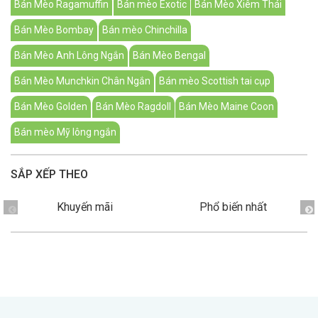
Bán Mèo Ragamuffin
Bán mèo Exotic
Bán Mèo Xiêm Thái
Bán Mèo Bombay
Bán mèo Chinchilla
Bán Mèo Anh Lông Ngắn
Bán Mèo Bengal
GIỚI THIỆU
Bán Mèo Munchkin Chân Ngắn
Bán mèo Scottish tai cụp
Bán Mèo Golden
Bán Mèo Ragdoll
Bán Mèo Maine Coon
DỊCH VỤ
Bán mèo Mỹ lông ngắn
Khách sạn chó mèo
Spa chó mèo
SẮP XẾP THEO
Dịch vụ cắt tỉa lông chó
Dịch vụ huấn luyện chó
mèo
Khuyến mãi
Phổ biến nhất
Dịch vụ mua bán chó
Dịch vụ phối giống chó
mèo
mèo
TIN TỨC
Thông tin về khách sạn,