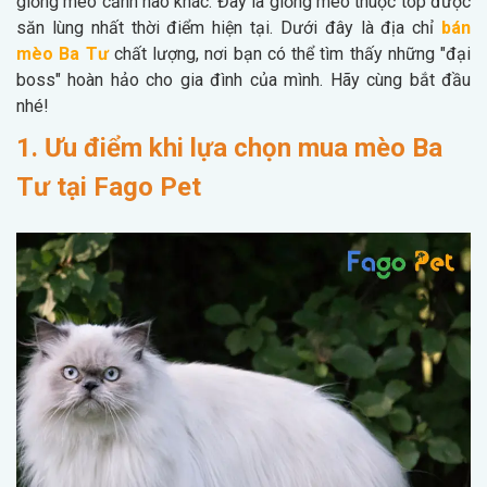
giống mèo cảnh nào khác. Đây là giống mèo thuộc top được
săn lùng nhất thời điểm hiện tại. Dưới đây là địa chỉ
bán
mèo Ba Tư
chất lượng, nơi bạn có thể tìm thấy những "đại
boss" hoàn hảo cho gia đình của mình. Hãy cùng bắt đầu
nhé!
1. Ưu điểm khi lựa chọn mua mèo Ba
Tư tại Fago Pet