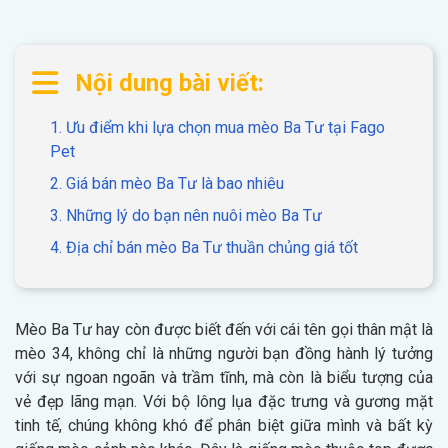
Thông tin về chó
spa cho thú cưng
Thông tin về mèo
Nội dung bài viết:
1. Ưu điểm khi lựa chọn mua mèo Ba Tư tại Fago
CHÍNH SÁCH
Pet
Chính sách mua hàng
Chính sách vận chuyển
2. Giá bán mèo Ba Tư là bao nhiêu
Chính sách bảo hành
Chính sách bảo mật
3. Những lý do bạn nên nuôi mèo Ba Tư
4. Địa chỉ bán mèo Ba Tư thuần chủng giá tốt
Chính sách đổi trả
LIÊN HỆ
Mèo Ba Tư hay còn được biết đến với cái tên gọi thân mật là
mèo 34, không chỉ là những người bạn đồng hành lý tưởng
với sự ngoan ngoãn và trầm tĩnh, mà còn là biểu tượng của
TỔNG ĐÀI TƯ VẤN
vẻ đẹp lãng mạn. Với bộ lông lụa đặc trưng và gương mặt
0929894774
tinh tế, chúng không khó để phân biệt giữa mình và bất kỳ