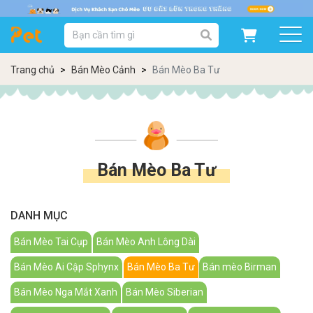
DANH MỤC SẢN PHẨM
SẢN PHẨM DÀNH CHO MÈO
SẢN PHẨM DÀNH CHO CHÓ
Trang chủ
Bán Mèo Cảnh
Bán Mèo Ba Tư
SẨN PHẨM THEO THƯƠNG HIỆU
Bán Mèo Ba Tư
DANH MỤC
Bán Mèo Tai Cụp
Bán Mèo Anh Lông Dài
Bán Mèo Ai Cập Sphynx
Bán Mèo Ba Tư
Bán mèo Birman
Bán Mèo Nga Mắt Xanh
Bán Mèo Siberian