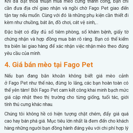
Khi đã đạt thỏa thuận mua mèo cưng thành công, bạn chỉ
cần đưa địa chỉ giao nhận và ngồi chờ Fago Pet giao đến
tận tay nếu muốn. Cùng với đó là những phụ kiện cần thiết đi
kèm như chuồng, bát ăn, đồ chơi, cát vệ sinh,...
Đặc biệt có đầy đủ sổ tiêm phòng, sổ khám bệnh, giấy tờ
chứng nhận và hợp đồng mua bán rõ ràng. Bạn có thể kiểm
tra biên lai giao hàng để xác nhận việc nhận mèo theo đúng
yêu cầu của mình.
4. Giá bán mèo tại Fago Pet
Nếu bạn đang băn khoăn không biết giá mèo cảnh
ở Fago Pet như thế nào, đừng lo lắng, các bạn hoàn toàn có
thể yên tâm! Bởi Fago Pet cam kết công khai minh bạch mức
giá cập nhật theo thị trường cho từng giống, tuổi tác, giới
tính thú cưng khác nhau.
Chúng tôi không hề có hiện tượng chặt chém, đẩy giá quá
cao hay bán phá giá. Mục tiêu lớn nhất là đem đến cho khách
hàng những người bạn đồng hành đáng yêu với chi phí hợp lý