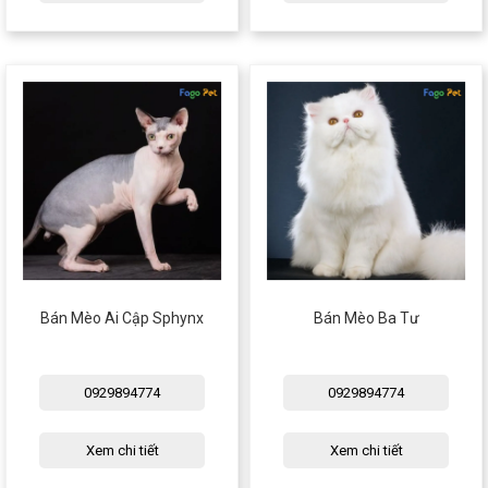
Thông tin về chó
spa cho thú cưng
Thông tin về mèo
CHÍNH SÁCH
Chính sách mua hàng
Chính sách vận chuyển
Chính sách bảo hành
Chính sách bảo mật
Chính sách đổi trả
Bán Mèo Ai Cập Sphynx
Bán Mèo Ba Tư
LIÊN HỆ
0929894774
0929894774
TỔNG ĐÀI TƯ VẤN
0929894774
Xem chi tiết
Xem chi tiết