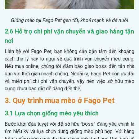
Giống mèo tại Fago Pet gen tốt, khoẻ mạnh và dễ nuôi
2.6 Hỗ trợ chi phí vận chuyển và giao hàng tận
nơi
Liên hệ với Fago Pet, bạn không cần bận tâm đến khoảng
cách địa lý hay lo ngại về quá trình vận chuyển mèo cưng.
Nếu mua online, chúng tôi đảm bảo giao boss đến tận nhà
bạn với thời gian nhanh chóng. Ngoài ra, Fago Pet còn ưu đãi
và miễn phí chi phí vận chuyển, vậy nên việc sở hữu mèo
cưng chưa bao giờ dễ dàng đến thế.
3. Quy trình mua mèo ở Fago Pet
3.1 Lựa chọn giống mèo yêu thích
Bước khởi đầu tuyệt vời để sở hữu “boss” đáng yêu chính là
tìm hiểu kỹ và lựa chọn đúng giống mèo phù hợp. Với hàng
trăm giống mèo cảnh đa dạng hiện diện tại Fago Pet, bạn sẽ