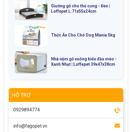
Giường gỗ cho thú cưng - Đen |
Loffepet L:71x55x24cm
Thức Ăn Cho Chó Dog Mania 5kg
Nhà nệm gỗ vuông kiểu đầu mèo -
Xanh Nhạt | Loffepet 39x47x38cm
HỖ TRỢ
0929894774
info@fagopet.vn