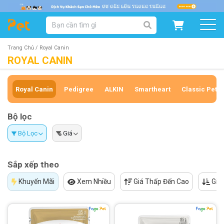
DANH MỤC SẢN PHẨM
SẢN PHẨM DÀNH CHO MÈO
SẢN PHẨM DÀNH CHO CHÓ
Trang Chủ /
Royal Canin
ROYAL CANIN
SẨN PHẨM THEO THƯƠNG HIỆU
Royal Canin
Pedigree
ALKIN
Smartheart
Classic Pets
Bộ lọc
Bộ Lọc
Giá
Sắp xếp theo
Khuyến Mãi
Xem Nhiều
Giá Thấp Đến Cao
Giá