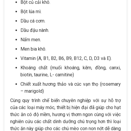
Bột củ cải khô.
Bột lúa mì.
Dầu cá cơm.
Dầu đậu nành.
Nấm men.
Men bia khô.
Vitamin (A, B1, B2, B6, B9, B12, C, D, D3 và E).
Khoáng chất (muối khoáng, kẽm, đồng, canxi,
biotin, taurine, L- carnitine)
Chiết xuất hương thảo và cúc vạn thọ (rosemary
– marigold)
Cùng quy trình chế biến chuyên nghiệp với sự hỗ trợ
của các loại máy móc, thiết bị hiện đại đã giúp cho hạt
thức ăn có độ mềm, hương vị thơm ngon cùng với việc
nghiên cứu các chất dinh dưỡng chú trọng hơn thì loại
thức ăn này giúp cho các chú mèo con non nớt dễ dàng