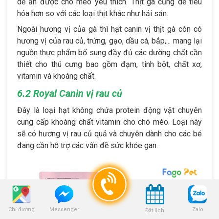
dễ ăn được chó mèo yêu thích. Thịt gà cũng dễ tiêu
hóa hơn so với các loại thịt khác như hải sản.
Ngoài hương vị của gà thì hạt canin vị thịt gà còn có
hương vị của rau củ, trứng, gạo, dầu cá, bắp,... mang lại
nguồn thực phẩm bổ sung đầy đủ các dưỡng chất cần
thiết cho thú cưng bao gồm đạm, tinh bột, chất xơ,
vitamin và khoáng chất.
6.2 Royal Canin vị rau củ
Đây là loại hạt không chứa protein động vật chuyên
cung cấp khoáng chất vitamin cho chó mèo. Loại này
sẽ có hương vị rau củ quả và chuyên dành cho các bé
đang cần hỗ trợ các vấn đề sức khỏe gan.
Chỉ đường
Zalo
Messenger
Đặt lịch