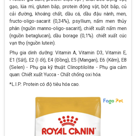
gạo, lúa mì, gluten bắp, protein động vật, bột bắp, củ
cải đường, khoáng chất, dầu cá, dầu đậu nành, men,
fructo-oligo-sacarit (0,34%), psyllium, nấm men thủy
phân (nguồn manno-oligo-sacarit), chiết xuất nấm men
(nguồn betaglucan), dầu borage (0,1%). chiết xuất cúc
vạn thọ (nguồn lutein).
Phụ gia dinh dưỡng: Vitamin A, Vitamin D3, Vitamin E,
E1 (Sắt), E2 (I ốt), E4 (Đồng), E5 (Mangan), E6 (Kẽm), E8
(Selen) - Phụ gia kỹ thuật: Clinoptilolite - Phụ gia cảm
quan: Chiết xuất Yucca - Chất chống oxi hóa.
*L.I.P.: Protein có độ tiêu hóa cao.