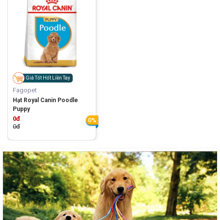
Giá Tốt Hốt Liền Tay
Fagopet
Hạt Royal Canin Poodle
Puppy
0đ
0%
0đ