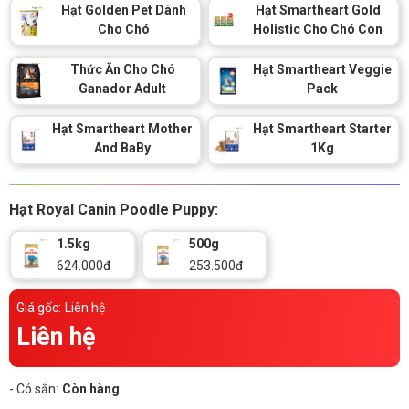
Thông tin về chó
Hạt Golden Pet Dành
Hạt Smartheart Gold
spa cho thú cưng
Cho Chó
Holistic Cho Chó Con
Thông tin về mèo
Thức Ăn Cho Chó
Hạt Smartheart Veggie
Ganador Adult
Pack
CHÍNH SÁCH
Hạt Smartheart Mother
Hạt Smartheart Starter
And BaBy
1Kg
Chính sách mua hàng
Chính sách vận chuyển
Chính sách bảo hành
Chính sách bảo mật
Hạt Royal Canin Poodle Puppy:
Chính sách đổi trả
1.5kg
500g
624.000đ
253.500đ
LIÊN HỆ
Giá gốc:
Liên hệ
Liên hệ
TỔNG ĐÀI TƯ VẤN
0929894774
- Có sẵn:
Còn hàng