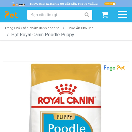
DANH MỤC SẢN PHẨM
SẢN PHẨM DÀNH CHO MÈO
SẢN PHẨM DÀNH CHO CHÓ
Trang Chủ /
Sản phẩm dành cho chó
Thức Ăn Cho Chó
Hạt Royal Canin Poodle Puppy
SẨN PHẨM THEO THƯƠNG HIỆU