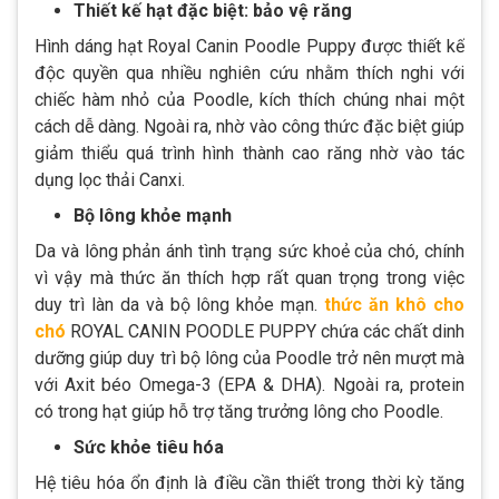
Thiết kế hạt đặc biệt: bảo vệ răng
Hình dáng hạt Royal Canin Poodle Puppy được thiết kế
độc quyền qua nhiều nghiên cứu nhằm thích nghi với
chiếc hàm nhỏ của Poodle, kích thích chúng nhai một
cách dễ dàng. Ngoài ra, nhờ vào công thức đặc biệt giúp
giảm thiểu quá trình hình thành cao răng nhờ vào tác
dụng lọc thải Canxi.
Bộ lông khỏe mạnh
Da và lông phản ánh tình trạng sức khoẻ của chó, chính
vì vậy mà thức ăn thích hợp rất quan trọng trong việc
duy trì làn da và bộ lông khỏe mạn.
thức ăn khô cho
chó
ROYAL CANIN POODLE PUPPY chứa các chất dinh
dưỡng giúp duy trì bộ lông của Poodle trở nên mượt mà
với Axit béo Omega-3 (EPA & DHA). Ngoài ra, protein
có trong hạt giúp hỗ trợ tăng trưởng lông cho Poodle.
Sức khỏe tiêu hóa
Hệ tiêu hóa ổn định là điều cần thiết trong thời kỳ tăng