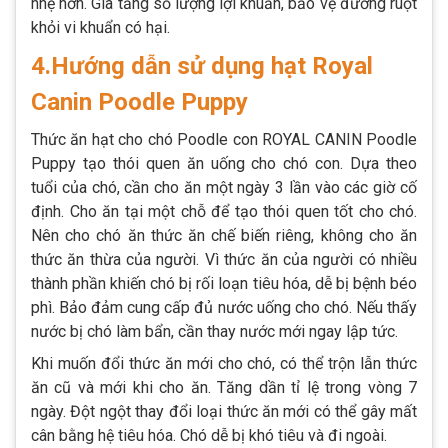
nhẹ hơn. Gia tăng số lượng lợi khuẩn, bảo vệ đường ruột
khỏi vi khuẩn có hại.
4.Hướng dẫn sử dụng hạt Royal
Canin Poodle Puppy
Thức ăn hạt cho chó Poodle con ROYAL CANIN Poodle
Puppy tạo thói quen ăn uống cho chó con. Dựa theo
tuổi của chó, cần cho ăn một ngày 3 lần vào các giờ cố
định. Cho ăn tại một chỗ để tạo thói quen tốt cho chó.
Nên cho chó ăn thức ăn chế biến riêng, không cho ăn
thức ăn thừa của người. Vì thức ăn của người có nhiều
thành phần khiến chó bị rối loạn tiêu hóa, dễ bị bệnh béo
phì. Bảo đảm cung cấp đủ nước uống cho chó. Nếu thấy
nước bị chó làm bẩn, cần thay nước mới ngay lập tức.
Khi muốn đổi thức ăn mới cho chó, có thể trộn lẫn thức
ăn cũ và mới khi cho ăn. Tăng dần tỉ lệ trong vòng 7
ngày. Đột ngột thay đổi loại thức ăn mới có thể gây mất
cân bằng hệ tiêu hóa. Chó dễ bị khó tiêu và đi ngoài.