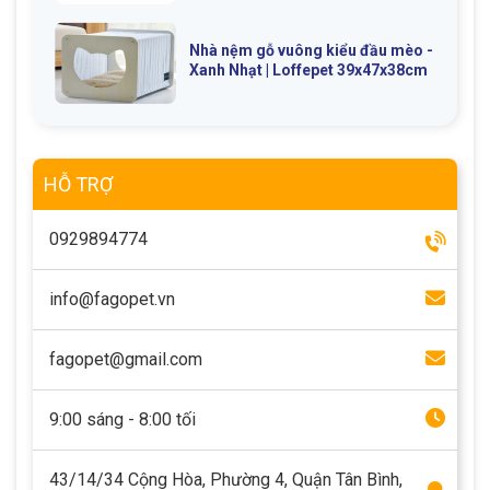
Nhà nệm gỗ vuông kiểu đầu mèo -
Xanh Nhạt | Loffepet 39x47x38cm
HỖ TRỢ
0929894774
info@fagopet.vn
fagopet@gmail.com
9:00 sáng - 8:00 tối
43/14/34 Cộng Hòa, Phường 4, Quận Tân Bình,