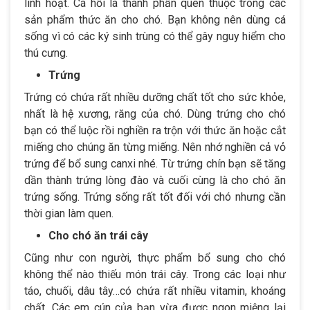
linh hoạt. Cá hồi là thành phần quen thuộc trong các
sản phẩm thức ăn cho chó. Bạn không nên dùng cá
sống vì có các ký sinh trùng có thể gây nguy hiểm cho
thú cưng.
Trứng
Trứng có chứa rất nhiều dưỡng chất tốt cho sức khỏe,
nhất là hệ xương, răng của chó. Dùng trứng cho chó
bạn có thể luộc rồi nghiền ra trộn với thức ăn hoặc cắt
miếng cho chúng ăn từng miếng. Nên nhớ nghiền cả vỏ
trứng để bổ sung canxi nhé. Từ trứng chín bạn sẽ tăng
dần thành trứng lòng đào và cuối cùng là cho chó ăn
trứng sống. Trứng sống rất tốt đối với chó nhưng cần
thời gian làm quen.
Cho chó ăn trái cây
Cũng như con người, thực phẩm bổ sung cho chó
không thể nào thiếu món trái cây. Trong các loại như
táo, chuối, dâu tây…có chứa rất nhiều vitamin, khoáng
chất. Các em cún của bạn vừa được ngon miệng lại