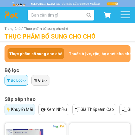
DANH MỤC SẢN PHẨM
SẢN PHẨM DÀNH CHO MÈO
SẢN PHẨM DÀNH CHO CHÓ
Trang Chủ /
Thực phẩm bổ sung cho chó
THỰC PHẨM BỔ SUNG CHO CHÓ
SẨN PHẨM THEO THƯƠNG HIỆU
Thực phẩm bổ sung cho chó
Thuốc trị ve, rận, bọ chét cho chó
Bộ lọc
Bộ Lọc
Giá
Sắp xếp theo
Khuyến Mãi
Xem Nhiều
Giá Thấp Đến Cao
Giá