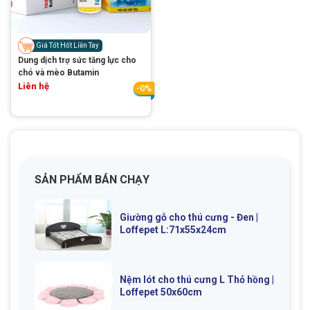
Thông tin về chó
spa cho thú cưng
Thông tin về mèo
Giá Tốt Hốt Liền Tay
Dung dịch trợ sức tăng lực cho
chó và mèo Butamin
Liên hệ
CHÍNH SÁCH
-0%
Chính sách mua hàng
Chính sách vận chuyển
Chính sách bảo hành
Chính sách bảo mật
Chính sách đổi trả
SẢN PHẨM BÁN CHẠY
Giường gỗ cho thú cưng - Đen |
LIÊN HỆ
Loffepet L:71x55x24cm
TỔNG ĐÀI TƯ VẤN
Nệm lót cho thú cưng L Thỏ hồng |
0929894774
Loffepet 50x60cm