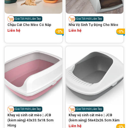
Thông tin về chó
spa cho thú cưng
Thông tin về mèo
Giá Tốt Hốt Liền Tay
Giá Tốt Hốt Liền Tay
Chậu Cát Cho Mèo Có Nắp
Nhà Vệ Sinh Tự Động Cho Mèo
Liên hệ
Liên hệ
-0%
-0%
CHÍNH SÁCH
Chính sách mua hàng
Chính sách vận chuyển
Chính sách bảo hành
Chính sách bảo mật
Chính sách đổi trả
LIÊN HỆ
TỔNG ĐÀI TƯ VẤN
Giá Tốt Hốt Liền Tay
Giá Tốt Hốt Liền Tay
Khay vệ sinh cát mèo | JCB
Khay vệ sinh cát mèo | JCB
0929894774
(kèm xẻng) 43x33.5x18.5cm
(kèm xẻng) 56x42x26.5cm Xám
Hồng
Liên hệ
-0%