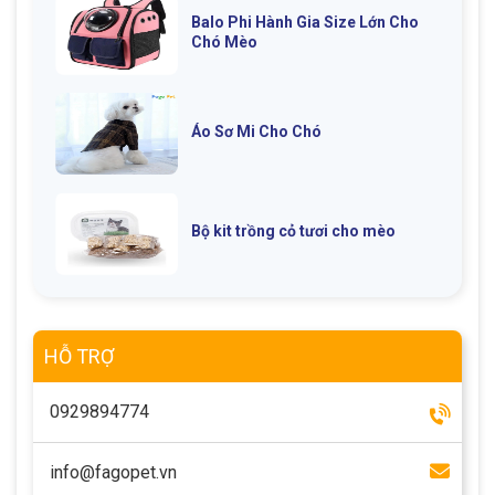
Balo Phi Hành Gia Size Lớn Cho
Chó Mèo
Áo Sơ Mi Cho Chó
Bộ kit trồng cỏ tươi cho mèo
HỖ TRỢ
0929894774
info@fagopet.vn