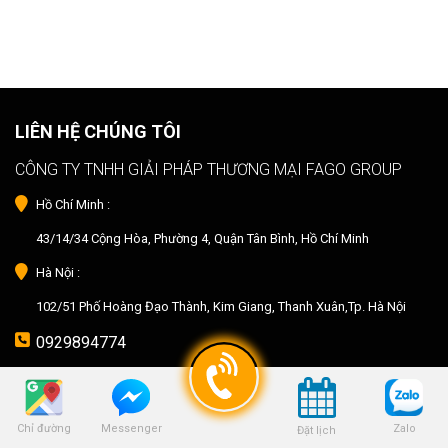
LIÊN HỆ CHÚNG TÔI
CÔNG TY TNHH GIẢI PHÁP THƯƠNG MẠI FAGO GROUP
Hồ Chí Minh :
43/14/34 Cộng Hòa, Phường 4, Quận Tân Bình, Hồ Chí Minh
Hà Nội :
102/51 Phố Hoàng Đạo Thành, Kim Giang, Thanh Xuân,Tp. Hà Nội
0929894774
info@fagopet.vn
fagopet@gmail.com
Chỉ đường
Zalo
Messenger
Đặt lịch