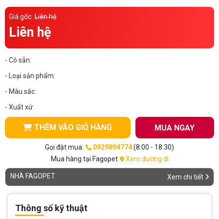
Thông tin về chó
spa cho thú cưng
Giá gốc:
Liên hệ
Liên hệ
Thông tin về mèo
- Có sẵn:
CHÍNH SÁCH
- Loại sản phẩm:
Chính sách mua hàng
Chính sách vận chuyển
- Màu sắc:
Chính sách bảo hành
Chính sách bảo mật
- Xuất xứ:
Chính sách đổi trả
THÊM VÀO GIỎ HÀNG
MUA NGAY
Gọi đặt mua:
0929894774
(8:00 - 18:30)
LIÊN HỆ
Mua hàng tại Fagopet
Xem đường đi
NHÀ FAGOPET
Xem chi tiết
TỔNG ĐÀI TƯ VẤN
0929894774
Thông số kỹ thuật