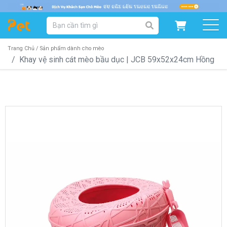
DANH MỤC SẢN PHẨM
SẢN PHẨM DÀNH CHO MÈO
SẢN PHẨM DÀNH CHO CHÓ
Trang Chủ /
Sản phẩm dành cho mèo
Khay vệ sinh cát mèo bầu dục | JCB 59x52x24cm Hồng
SẨN PHẨM THEO THƯƠNG HIỆU