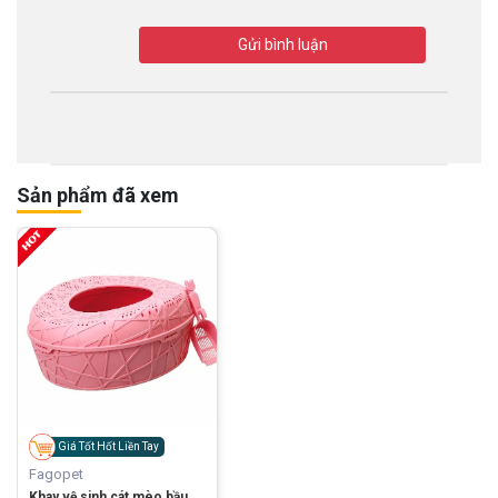
Gửi bình luận
Sản phẩm đã xem
Giá Tốt Hốt Liền Tay
Fagopet
Khay vệ sinh cát mèo bầu