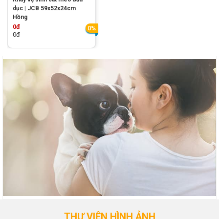
dục | JCB 59x52x24cm
Hồng
0đ
0%
0đ
THƯ VIỆN HÌNH ẢNH