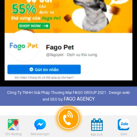
Công Ty TNHH Giải Pháp Thương Mại FAGO GROUP 2021 . Design web
FAGO AGENCY
and SEO by
Chỉ đường
Zalo
Messenger
Đặt lịch