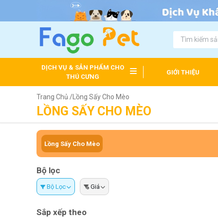
DỊCH VỤ & SẢN PHẨM CHO
GIỚI THIỆU
THÚ CƯNG
Trang Chủ /
Lồng Sấy Cho Mèo
LỒNG SẤY CHO MÈO
Lồng Sấy Cho Mèo
Bộ lọc
Bộ Lọc
Giá
Sắp xếp theo