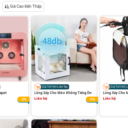
Giá Cao Đến Thấp
Giá Tốt Hốt Liền Tay
Giá Tốt Hốt L
apet
Lồng Sấy Cho Mèo Không Tiếng Ồn
Lồng Sấy Cho 
Liên hệ
Liên hệ
-0%
-0%