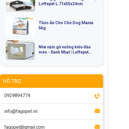
Loffepet L:71x55x24cm
Thức Ăn Cho Chó Dog Mania
5kg
Nhà nệm gỗ vuông kiểu đầu
mèo - Xanh Nhạt | Loffepet
39x47x38cm
HỖ TRỢ
0929894774
info@fagopet.vn
fagopet@gmail.com