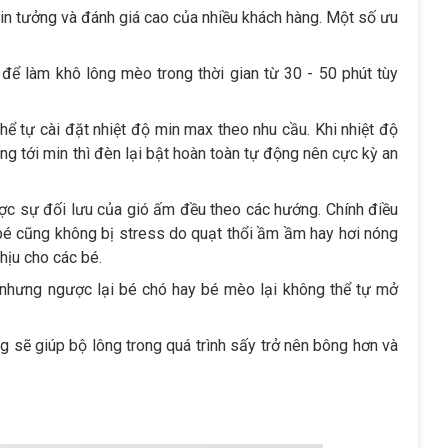
in tưởng và đánh giá cao của nhiều khách hàng. Một số ưu
để làm khô lông mèo trong thời gian từ 30 - 50 phút tùy
hể tự cài đặt nhiệt độ min max theo nhu cầu. Khi nhiệt độ
ng tới min thì đèn lại bật hoàn toàn tự động nên cực kỳ an
ợc sự đối lưu của gió ấm đều theo các hướng. Chính điều
bé cũng không bị stress do quạt thổi ầm ầm hay hơi nóng
chịu cho các bé.
 nhưng ngược lại bé chó hay bé mèo lại không thể tự mở
g sẽ giúp bộ lông trong quá trình sấy trở nên bông hơn và