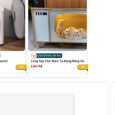
Giá Tốt Hốt Liền Tay
iaomi
Lồng Sấy Cho Mèo Tự Động Bằng Gỗ
Liên hệ
-0%
-0%