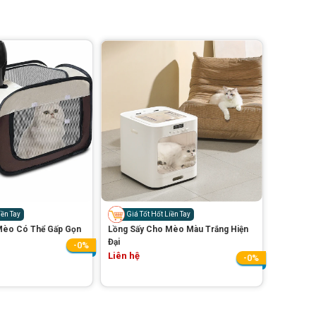
iền Tay
Giá Tốt Hốt Liền Tay
Mèo Có Thể Gấp Gọn
Lồng Sấy Cho Mèo Màu Trắng Hiện
Đại
-0%
Liên hệ
-0%