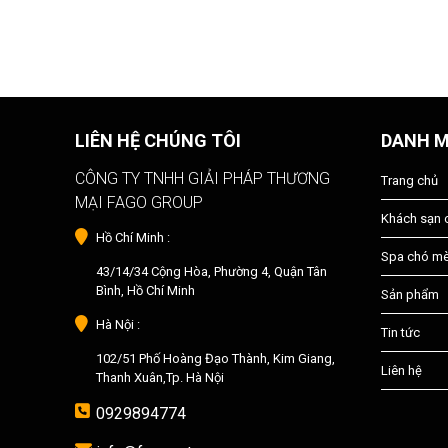
LIÊN HỆ CHÚNG TÔI
DANH 
CÔNG TY TNHH GIẢI PHÁP THƯƠNG
Trang chủ
MẠI FAGO GROUP
Khách sạn
Hồ Chí Minh :
Spa chó m
43/14/34 Cộng Hòa, Phường 4, Quận Tân
Bình, Hồ Chí Minh
Sản phẩm
Hà Nội :
Tin tức
102/51 Phố Hoàng Đạo Thành, Kim Giang,
Liên hệ
Thanh Xuân,Tp. Hà Nội
0929894774