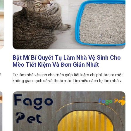
Bật Mí Bí Quyết Tự Làm Nhà Vệ Sinh Cho
Mèo Tiết Kiệm Và Đơn Giản Nhất
à
Tự làm nhà vệ sinh cho mèo giúp tiết kiệm chi phí, tạo ra một
không gian sạch sẽ và thoải mái. Tìm hiểu cách tự làm nhà vệ
sinh đơn giản và tiện ích cho mèo cưng