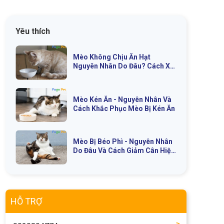
Yêu thích
Mèo Không Chịu Ăn Hạt
Nguyên Nhân Do Đâu? Cách Xử
Lý Như Thế Nào?
Mèo Kén Ăn - Nguyên Nhân Và
Cách Khắc Phục Mèo Bị Kén Ăn
Mèo Bị Béo Phì - Nguyên Nhân
Do Đâu Và Cách Giảm Cân Hiệu
Quả
HỖ TRỢ