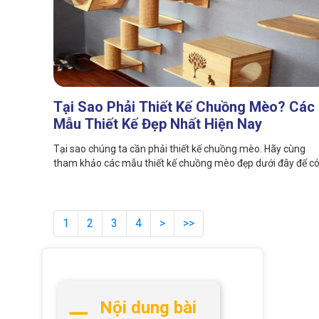
Tại Sao Phải Thiết Kế Chuồng Mèo? Các
Mẫu Thiết Kế Đẹp Nhất Hiện Nay
Tại sao chúng ta cần phải thiết kế chuồng mèo. Hãy cùng
tham khảo các mẫu thiết kế chuồng mèo đẹp dưới đây để c
thêm gợi ý thiết kế chuồng cho boss nhé!
1
2
3
4
>
>>
Nội dung bài