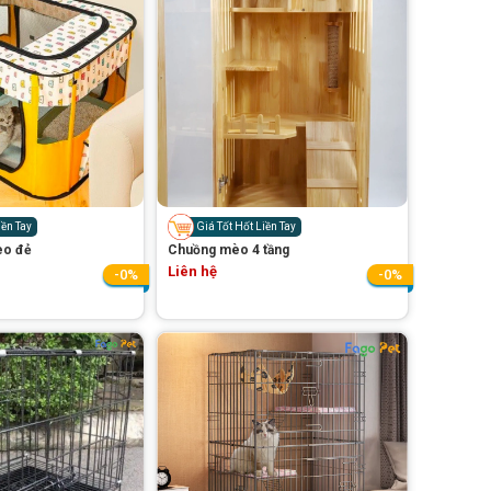
iền Tay
Giá Tốt Hốt Liền Tay
èo đẻ
Chuồng mèo 4 tầng
Liên hệ
-0%
-0%