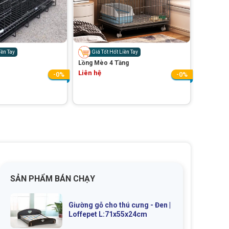
iền Tay
Giá Tốt Hốt Liền Tay
Lồng Mèo 4 Tầng
Liên hệ
-0%
-0%
SẢN PHẨM BÁN CHẠY
Giường gỗ cho thú cưng - Đen |
Loffepet L:71x55x24cm