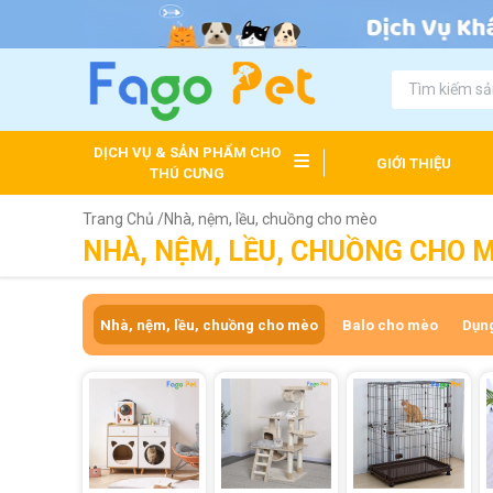
DỊCH VỤ & SẢN PHẨM CHO
GIỚI THIỆU
THÚ CƯNG
Trang Chủ /
Nhà, nệm, lều, chuồng cho mèo
NHÀ, NỆM, LỀU, CHUỒNG CHO 
Nhà, nệm, lều, chuồng cho mèo
Balo cho mèo
Dụn