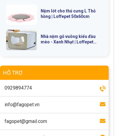
Nệm lót cho thú cưng L Thỏ
hồng | Loffepet 50x60cm
Nhà nệm gỗ vuông kiểu đầu
mèo - Xanh Nhạt | Loffepet
39x47x38cm
HỖ TRỢ
0929894774
info@fagopet.vn
fagopet@gmail.com