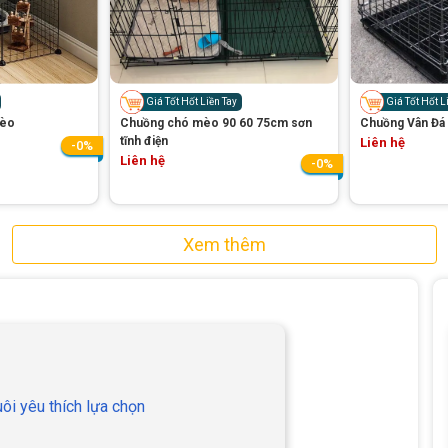
Giá Tốt Hốt Liền Tay
Giá Tốt Hốt L
mèo
Chuồng chó mèo 90 60 75cm sơn
Chuồng Vân Đá
tĩnh điện
Liên hệ
-0%
Liên hệ
-0%
Xem thêm
ôi yêu thích lựa chọn