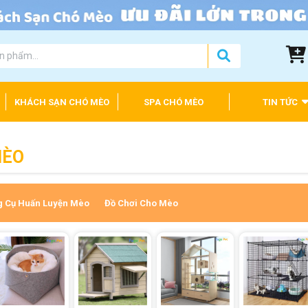
KHÁCH SẠN CHÓ MÈO
SPA CHÓ MÈO
TIN TỨC
MÈO
g Cụ Huấn Luyện Mèo
Đồ Chơi Cho Mèo