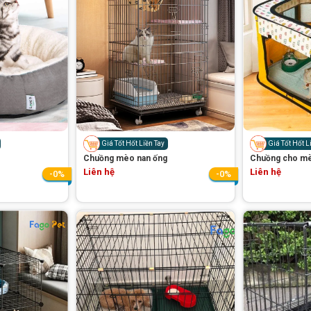
Giá Tốt Hốt Liền Tay
Giá Tốt Hốt L
Chuồng mèo nan ống
Chuồng cho m
Liên hệ
Liên hệ
-0%
-0%