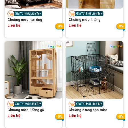
Thông tin về chó
spa cho thú cưng
Giá Tốt Hốt Liền Tay
Giá Tốt Hốt Liền Tay
Thông tin về mèo
Chuồng mèo nan ống
Chuồng mèo 4 tầng
Liên hệ
Liên hệ
-0%
-0%
CHÍNH SÁCH
Chính sách mua hàng
Chính sách vận chuyển
Chính sách bảo hành
Chính sách bảo mật
Chính sách đổi trả
LIÊN HỆ
Giá Tốt Hốt Liền Tay
Giá Tốt Hốt Liền Tay
TỔNG ĐÀI TƯ VẤN
Chuồng mèo 3 tầng gỗ
Chuồng 2 tầng cho mèo
Liên hệ
Liên hệ
0929894774
-0%
-0%