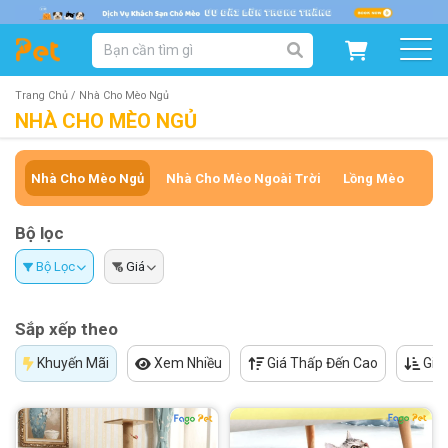
DANH MỤC SẢN PHẨM
SẢN PHẨM DÀNH CHO MÈO
SẢN PHẨM DÀNH CHO CHÓ
Trang Chủ /
Nhà Cho Mèo Ngủ
NHÀ CHO MÈO NGỦ
SẨN PHẨM THEO THƯƠNG HIỆU
Nhà Cho Mèo Ngủ
Nhà Cho Mèo Ngoài Trời
Lồng Mèo
Bộ lọc
Bộ Lọc
Giá
Sắp xếp theo
Khuyến Mãi
Xem Nhiều
Giá Thấp Đến Cao
Giá