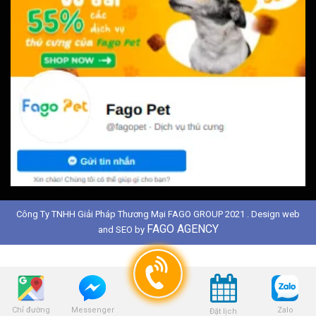
Công Ty TNHH Giải Pháp Thương Mại FAGO GROUP 2021 . Design web
FAGO AGENCY
and SEO by
Chỉ đường
Zalo
Messenger
Đặt lịch