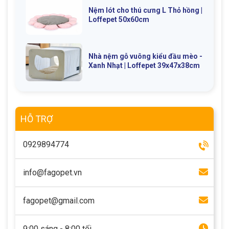
Nệm lót cho thú cưng L Thỏ hồng |
Loffepet 50x60cm
Nhà nệm gỗ vuông kiểu đầu mèo -
Xanh Nhạt | Loffepet 39x47x38cm
HỖ TRỢ
0929894774
info@fagopet.vn
fagopet@gmail.com
9:00 sáng - 8:00 tối