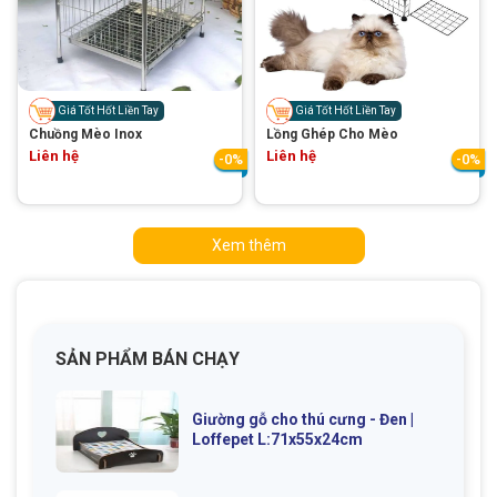
Giá Tốt Hốt Liền Tay
Giá Tốt Hốt Liền Tay
Chuồng Mèo Inox
Lồng Ghép Cho Mèo
Liên hệ
Liên hệ
-0%
-0%
Xem thêm
SẢN PHẨM BÁN CHẠY
Giường gỗ cho thú cưng - Đen |
Loffepet L:71x55x24cm