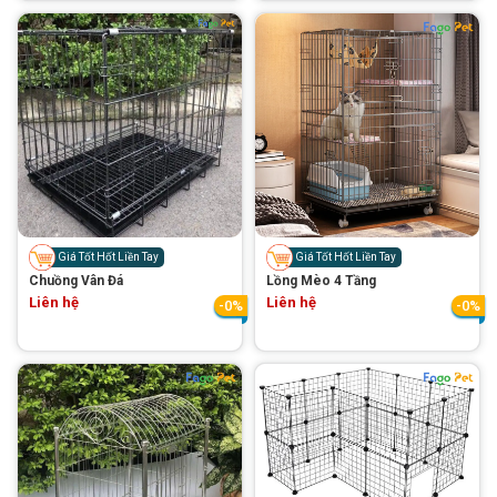
Giá Tốt Hốt Liền Tay
Giá Tốt Hốt Liền Tay
Chuồng Vân Đá
Lồng Mèo 4 Tầng
Liên hệ
Liên hệ
-0%
-0%