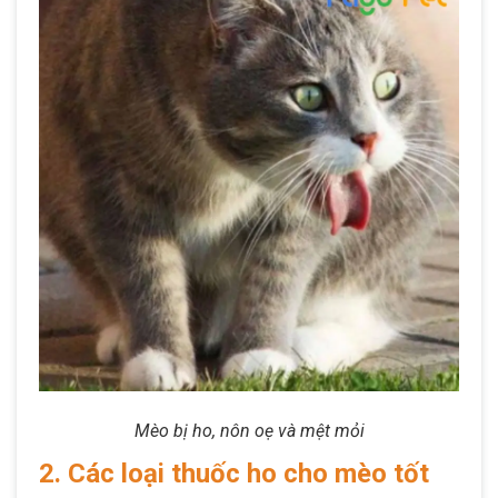
Mèo bị ho, nôn oẹ và mệt mỏi
2. Các loại thuốc ho cho mèo tốt