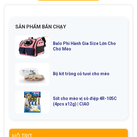
SẢN PHẨM BÁN CHẠY
GIỚI THIỆU
Balo Phi Hành Gia Size Lớn Cho
Chó Mèo
DỊCH VỤ
Khách sạn chó mèo
Spa chó mèo
Bộ kit trồng cỏ tươi cho mèo
Dịch vụ cắt tỉa lông chó
Dịch vụ huấn luyện chó
mèo
Dịch vụ mua bán chó
Dịch vụ phối giống chó
Sốt cho mèo vị sò điệp 4R-105C
(4pcs x12g) | CIAO
mèo
mèo
TIN TỨC
HỖ TRỢ
Thông tin về khách sạn,