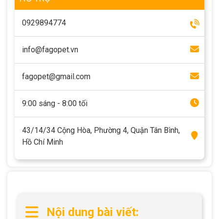
Thông tin về chó
spa cho thú cưng
0929894774
Thông tin về mèo
info@fagopet.vn
CHÍNH SÁCH
fagopet@gmail.com
Chính sách mua hàng
Chính sách vận chuyển
9:00 sáng - 8:00 tối
Chính sách bảo hành
Chính sách bảo mật
Chính sách đổi trả
43/14/34 Cộng Hòa, Phường 4, Quận Tân Bình,
Hồ Chí Minh
LIÊN HỆ
TỔNG ĐÀI TƯ VẤN
0929894774
Nội dung bài viết: