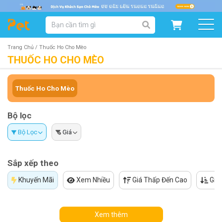
DANH MỤC SẢN PHẨM
SẢN PHẨM DÀNH CHO MÈO
SẢN PHẨM DÀNH CHO CHÓ
Trang Chủ /
Thuốc Ho Cho Mèo
THUỐC HO CHO MÈO
SẨN PHẨM THEO THƯƠNG HIỆU
Thuốc Ho Cho Mèo
Bộ lọc
Bộ Lọc
Giá
Sắp xếp theo
Khuyến Mãi
Xem Nhiều
Giá Thấp Đến Cao
Giá
Xem thêm