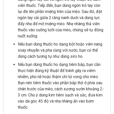
viên thuốc. Tiếp đến, bạn dùng ngón trỏ tay còn
lại đè lên phần miệng trên của mèo. Sau đó, đặt
ngón tay cái giữa 2 răng nanh dưới và dùng lực
đẩy nhẹ để mở miệng mèo. Nhẹ nhàng thả viên
thuốc vào cuống lưỡi của mèo, chúng sẽ tự động
nuốt xuống.
Nếu bạn dùng thuốc ho dạng bột hoặc viên nang
xoay nhuyễn và pha cùng với nước, bạn có thể
dùng cách tương tự như dùng siro ho.
Nếu bạn dùng thuốc ho dạng tiêm bắp, bạn cần
thực hiện đúng kỹ thuật để tránh gây ra viêm
nhiễm, phù nề hoặc thậm chí tử vong cho mèo.
Bạn nên tiêm thuốc vào phần bắp thịt ở phía sau
chân trước của mèo, cách xương sườn khoảng 2-
3 cm. Chú ý dùng kim tiêm sạch và sắc, đưa kim
vào da góc 45 độ và nhẹ nhàng ấn vào bơm
thuốc.