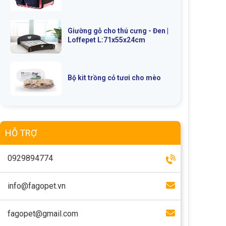
Giường gỗ cho thú cưng - Đen |
Loffepet L:71x55x24cm
Bộ kit trồng cỏ tươi cho mèo
HỖ TRỢ
0929894774
info@fagopet.vn
fagopet@gmail.com