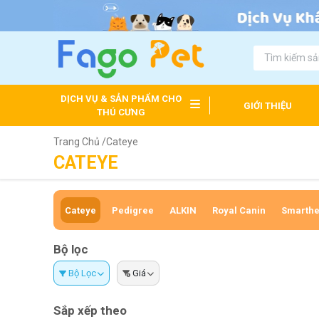
DỊCH VỤ & SẢN PHẨM CHO
GIỚI THIỆU
THÚ CƯNG
Trang Chủ /
Cateye
CATEYE
Cateye
Pedigree
ALKIN
Royal Canin
Smarthe
Bộ lọc
Bộ Lọc
Giá
Sắp xếp theo