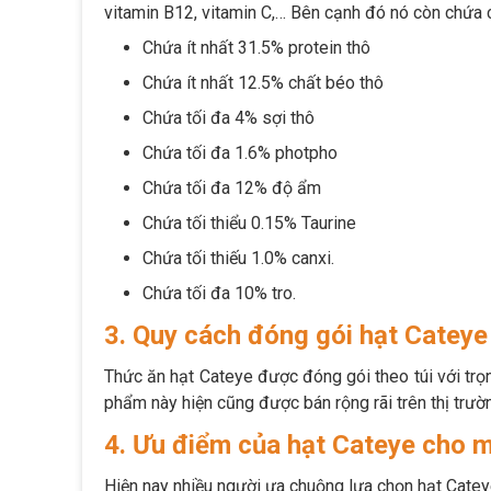
vitamin B12, vitamin C,… Bên cạnh đó nó còn chứa
Chứa ít nhất 31.5% protein thô
Chứa ít nhất 12.5% chất béo thô
Chứa tối đa 4% sợi thô
Chứa tối đa 1.6% photpho
Chứa tối đa 12% độ ẩm
Chứa tối thiểu 0.15% Taurine
Chứa tối thiếu 1.0% canxi.
Chứa tối đa 10% tro.
3. Quy cách đóng gói hạt Catey
Thức ăn hạt Cateye được đóng gói theo túi với trọn
phẩm này hiện cũng được bán rộng rãi trên thị trư
4. Ưu điểm của hạt Cateye cho 
Hiện nay nhiều người ưa chuộng lựa chọn hạt Catey