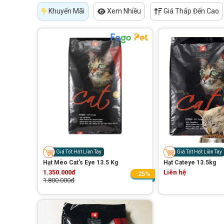
Khuyến Mãi
Xem Nhiều
Giá Thấp Đến Cao
Giá Tốt Hốt Liền Tay
Giá Tốt Hốt Liền Tay
Hạt Mèo Cat's Eye 13.5 Kg
Hạt Cateye 13.5kg
1.350.000đ
Liên hệ
-25%
1.800.000đ