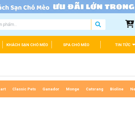
KHÁCH SẠN CHÓ MÈO
SPA CHÓ MÈO
TIN TỨC
art
Classic Pets
Ganador
Monge
Catsrang
Bioline
Ne