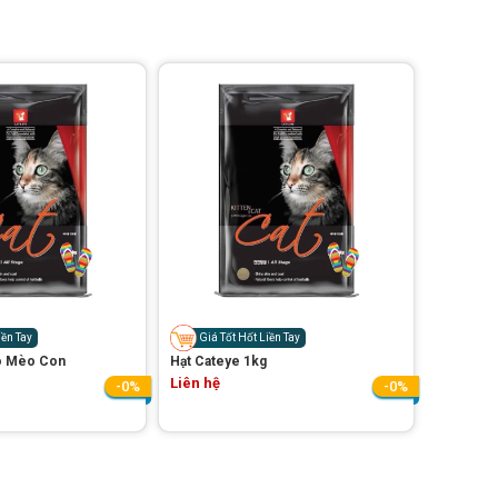
iền Tay
Giá Tốt Hốt Liền Tay
o Mèo Con
Hạt Cateye 1kg
Liên hệ
-0%
-0%