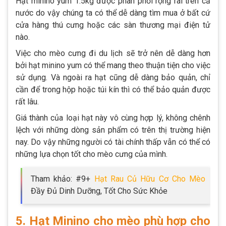
Hạt minino yum 1.5kg
được phân phối rộng rãi trên cả
nước do vậy chúng ta có thể dễ dàng tìm mua ở bất cứ
cửa hàng thú cưng hoặc các sàn thương mại điện tử
nào.
Việc cho mèo cưng đi du lịch sẽ trở nên dễ dàng hơn
bởi hạt minino yum có thể mang theo thuận tiện cho việc
sử dụng. Và ngoài ra hạt cũng dễ dàng bảo quản, chỉ
cần để trong hộp hoặc túi kín thì có thể bảo quản được
rất lâu.
Giá thành của loại hạt này vô cùng hợp lý, không chênh
lệch với những dòng sản phẩm có trên thị trường hiện
nay. Do vậy những người có tài chính thấp vẫn có thể có
những lựa chọn tốt cho mèo cưng của mình.
Tham khảo: #9+
Hạt Rau Củ Hữu Cơ Cho Mèo
Đầy Đủ Dinh Dưỡng, Tốt Cho Sức Khỏe
5. Hạt Minino cho mèo phù hợp cho