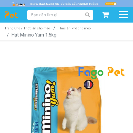
DANH MỤC SẢN PHẨM
SẢN PHẨM DÀNH CHO MÈO
SẢN PHẨM DÀNH CHO CHÓ
Trang Chủ /
Thức ăn cho mèo
Thức ăn khô cho mèo
Hạt Minino Yum 1.5kg
SẨN PHẨM THEO THƯƠNG HIỆU