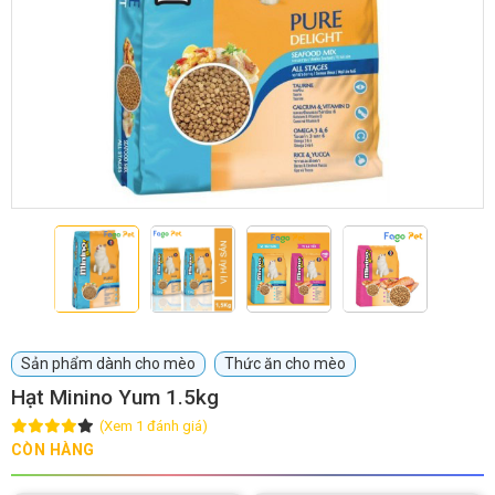
GIỚI THIỆU
DỊCH VỤ
Khách sạn chó mèo
Spa chó mèo
Dịch vụ cắt tỉa lông chó
Dịch vụ huấn luyện chó
mèo
Dịch vụ mua bán chó
Dịch vụ phối giống chó
Sản phẩm dành cho mèo
Thức ăn cho mèo
mèo
mèo
Hạt Minino Yum 1.5kg
(Xem 1 đánh giá)
TIN TỨC
CÒN HÀNG
Thông tin về khách sạn,