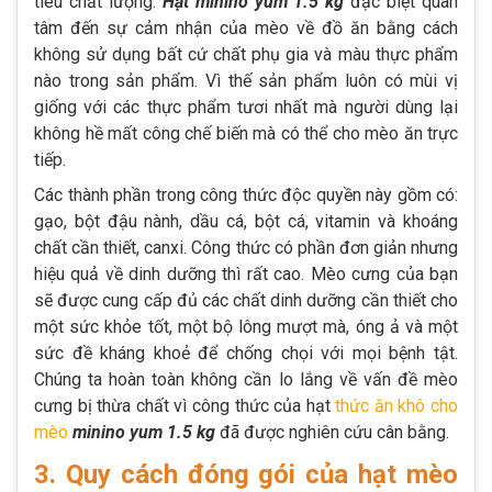
tiêu chất lượng.
Hạt minino yum 1.5 kg
đặc biệt quan
tâm đến sự cảm nhận của mèo về đồ ăn bằng cách
không sử dụng bất cứ chất phụ gia và màu thực phẩm
nào trong sản phẩm. Vì thế sản phẩm luôn có mùi vị
giống với các thực phẩm tươi nhất mà người dùng lại
không hề mất công chế biến mà có thể cho mèo ăn trực
tiếp.
Các thành phần trong công thức độc quyền này gồm có:
gạo, bột đậu nành, dầu cá, bột cá, vitamin và khoáng
chất cần thiết, canxi. Công thức có phần đơn giản nhưng
hiệu quả về dinh dưỡng thì rất cao. Mèo cưng của bạn
sẽ được cung cấp đủ các chất dinh dưỡng cần thiết cho
một sức khỏe tốt, một bộ lông mượt mà, óng ả và một
sức đề kháng khoẻ để chống chọi với mọi bệnh tật.
Chúng ta hoàn toàn không cần lo lắng về vấn đề mèo
cưng bị thừa chất vì công thức của hạt
thức ăn khô cho
mèo
minino yum 1.5 kg
đã được nghiên cứu cân bằng.
3. Quy cách đóng gói của hạt mèo