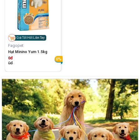
Giá Tốt Hốt Liền Tay
Fagopet
Hạt Minino Yum 1.5kg
0đ
0%
0đ