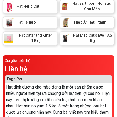
Thông tin về chó
Hạt Earthborn Holistic
spa cho thú cưng
Hạt Hello Cat
Cho Mèo
Thông tin về mèo
Hạt Felipro
Thức Ăn Hạt Fitmin
CHÍNH SÁCH
Hạt Catsrang Kitten
Hạt Mèo Cat's Eye 13.5
1.5kg
Kg
Chính sách mua hàng
Chính sách vận chuyển
Chính sách bảo hành
Chính sách bảo mật
Giá gốc:
Liên hệ
Liên hệ
Chính sách đổi trả
Fago Pet:
LIÊN HỆ
Hạt dinh dưỡng cho mèo đang là một sản phẩm được
nhiều người hiện tại ưa chuộng bởi sự tiện lợi của nó. Hiện
TỔNG ĐÀI TƯ VẤN
nay trên thị trường có rất nhiều loại hạt cho mèo khác
nhau. Hạt minino yum 1.5 kg là một trong những loại hạt
0929894774
được ưa chuộng hiện nay. Cùng bài viết này tìm hiểu thêm