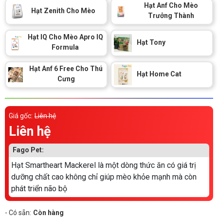
Thông tin về chó
Hạt Anf Cho Mèo
spa cho thú cưng
Hạt Zenith Cho Mèo
Trưởng Thành
Thông tin về mèo
Hạt IQ Cho Mèo Apro IQ
Hạt Tony
Formula
CHÍNH SÁCH
Hạt Anf 6 Free Cho Thú
Hạt Home Cat
Cưng
Chính sách mua hàng
Chính sách vận chuyển
Chính sách bảo hành
Chính sách bảo mật
Giá gốc:
Liên hệ
Chính sách đổi trả
Liên hệ
Fago Pet:
LIÊN HỆ
Hạt Smartheart Mackerel là một dòng thức ăn có giá trị
dưỡng chất cao không chỉ giúp mèo khỏe mạnh mà còn
TỔNG ĐÀI TƯ VẤN
phát triển não bộ
0929894774
- Có sẵn:
Còn hàng