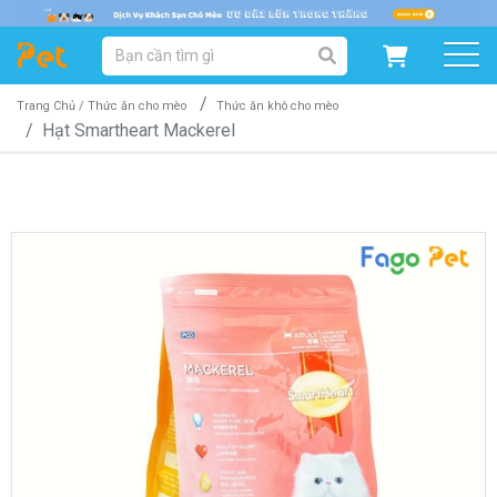
DANH MỤC SẢN PHẨM
SẢN PHẨM DÀNH CHO MÈO
SẢN PHẨM DÀNH CHO CHÓ
Trang Chủ /
Thức ăn cho mèo
Thức ăn khô cho mèo
Hạt Smartheart Mackerel
SẨN PHẨM THEO THƯƠNG HIỆU