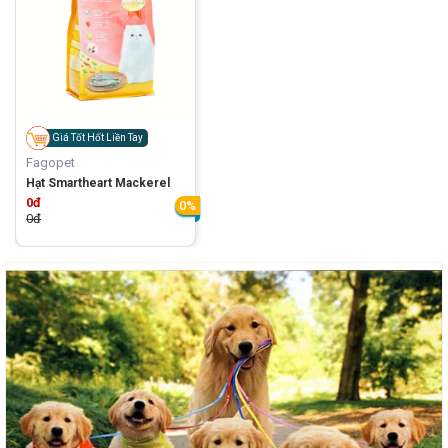
Giá Tốt Hốt Liền Tay
Fagopet
Hạt Smartheart Mackerel
0đ
0%
0đ