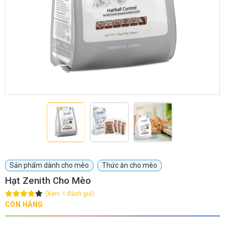
GIỚI THIỆU
DỊCH VỤ
Khách sạn chó mèo
Spa chó mèo
Dịch vụ cắt tỉa lông chó
Dịch vụ huấn luyện chó
mèo
Dịch vụ mua bán chó
Dịch vụ phối giống chó
Sản phẩm dành cho mèo
Thức ăn cho mèo
mèo
mèo
Hạt Zenith Cho Mèo
(Xem 1 đánh giá)
TIN TỨC
CÒN HÀNG
Thông tin về khách sạn,