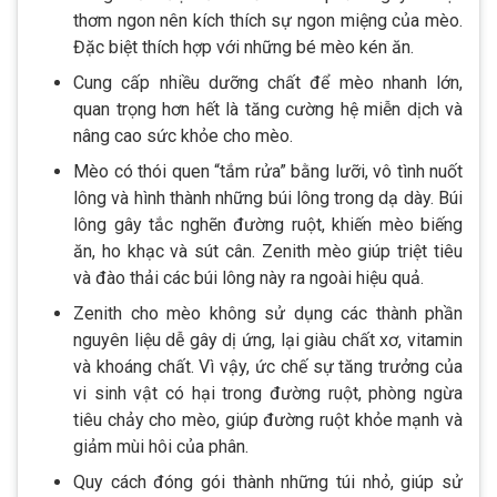
thơm ngon nên kích thích sự ngon miệng của mèo.
Đặc biệt thích hợp với những bé mèo kén ăn.
Cung cấp nhiều dưỡng chất để mèo nhanh lớn,
quan trọng hơn hết là tăng cường hệ miễn dịch và
nâng cao sức khỏe cho mèo.
Mèo có thói quen “tắm rửa” bằng lưỡi, vô tình nuốt
lông và hình thành những búi lông trong dạ dày. Búi
lông gây tắc nghẽn đường ruột, khiến mèo biếng
ăn, ho khạc và sút cân. Zenith mèo giúp triệt tiêu
và đào thải các búi lông này ra ngoài hiệu quả.
Zenith cho mèo không sử dụng các thành phần
nguyên liệu dễ gây dị ứng, lại giàu chất xơ, vitamin
và khoáng chất. Vì vậy, ức chế sự tăng trưởng của
vi sinh vật có hại trong đường ruột, phòng ngừa
tiêu chảy cho mèo, giúp đường ruột khỏe mạnh và
giảm mùi hôi của phân.
Quy cách đóng gói thành những túi nhỏ, giúp sử