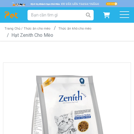
DANH MỤC SẢN PHẨM
SẢN PHẨM DÀNH CHO MÈO
SẢN PHẨM DÀNH CHO CHÓ
Trang Chủ /
Thức ăn cho mèo
Thức ăn khô cho mèo
Hạt Zenith Cho Mèo
SẨN PHẨM THEO THƯƠNG HIỆU