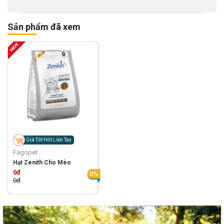
Sản phẩm đã xem
Giá Tốt Hốt Liền Tay
Fagopet
Hạt Zenith Cho Mèo
0đ
0%
0đ