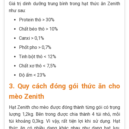
Giá trị dinh dưỡng trung bình trong hạt thức ăn Zenith
như sau:
Protein thô > 30%
Chất béo thô > 10%
Canxi > 0,1%
Phốt pho > 0,7%
Tinh bột thô < 12%
Chất xơ thô < 7,5%
Độ ẩm < 23%
3. Quy cách đóng gói thức ăn cho
mèo Zenith
Hạt Zenith cho mèo được đóng thành từng gói có trọng
lượng 1,2kg. Bên trong được chia thành 4 túi nhỏ, mỗi
túi khoảng 0,3kg. Vì vậy, rất tiện lợi khi sử dụng. Hạt
thức ăn có nhiều dạng khác nhau như dạng hạt lựu,