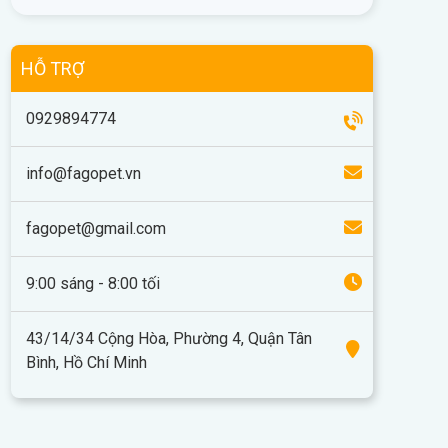
HỖ TRỢ
0929894774
info@fagopet.vn
fagopet@gmail.com
9:00 sáng - 8:00 tối
43/14/34 Cộng Hòa, Phường 4, Quận Tân
Bình, Hồ Chí Minh