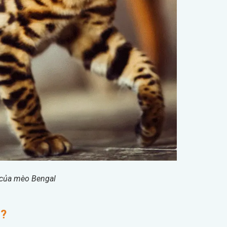
 của mèo Bengal
u?