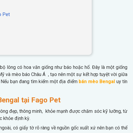
o Pet
bộ lông có hoa văn giống như báo hoặc hổ. Đây là một giống
Mỹ và mèo báo Châu Á , tạo nên một sự kết hợp tuyệt vời giữa
à. Nếu bạn đang tìm kiếm một địa điểm
bán mèo Bengal
uy tín
Bengal tại Fago Pet
lông đẹp, thông minh, khỏe mạnh được chăm sóc kỹ lưỡng, từ
c khỏe định kỳ.
oài, có giấy tờ rõ ràng về nguồn gốc xuất xứ nên bạn có thể