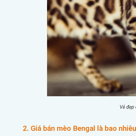
Vẻ đẹp
2. Giá bán mèo Bengal là bao nhiê