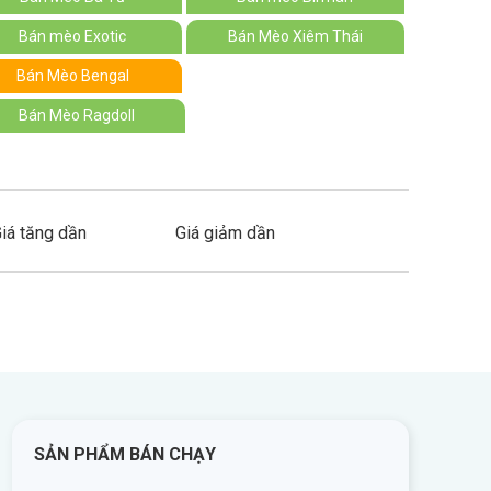
Bán mèo Exotic
Bán Mèo Xiêm Thái
Bán Mèo Bengal
Bán Mèo Ragdoll
iá tăng dần
Giá giảm dần
SẢN PHẨM BÁN CHẠY