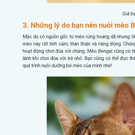
Giá b
3. Những lý do bạn nên nuôi mèo 
Mặc dù có nguồn gốc từ mèo rừng hoang dã nhưng tí
mèo này rất tình cảm, thân thiện và năng động. Chún
hoạt động chơi đùa với chúng. Mèo Bengal cũng có tín
lành khi chơi đùa với trẻ nhỏ. Bạn cũng có thể đọc t
quá trình nuôi dưỡng bé mèo của mình nhé!