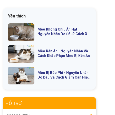
Yêu thích
Mèo Không Chịu Ăn Hạt
Nguyên Nhân Do Đâu? Cách Xử
Lý Như Thế Nào?
Mèo Kén Ăn - Nguyên Nhân Và
Cách Khắc Phục Mèo Bị Kén Ăn
Mèo Bị Béo Phì - Nguyên Nhân
Do Đâu Và Cách Giảm Cân Hiệu
Quả
HỖ TRỢ