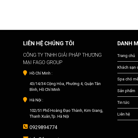
LIÊN HỆ CHÚNG TÔI
DANH 
CÔNG TY TNHH GIẢI PHÁP THƯƠNG
Trang chủ
MẠI FAGO GROUP
Khách sạn
Hồ Chí Minh :
Spa chó m
43/14/34 Cộng Hòa, Phường 4, Quận Tân
Bình, Hồ Chí Minh
Sản phẩm
Hà Nội :
Tin tức
102/51 Phố Hoàng Đạo Thành, Kim Giang,
Liên hệ
Thanh Xuân,Tp. Hà Nội
0929894774