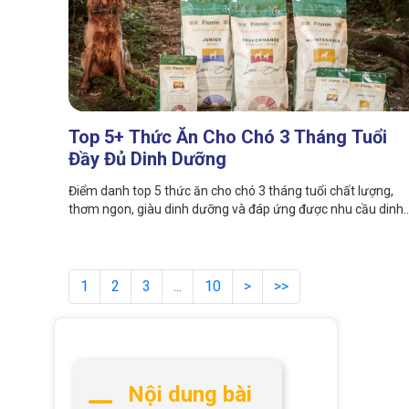
Top 5+ Thức Ăn Cho Chó 3 Tháng Tuổi
Đầy Đủ Dinh Dưỡng
Điểm danh top 5 thức ăn cho chó 3 tháng tuổi chất lượng,
thơm ngon, giàu dinh dưỡng và đáp ứng được nhu cầu dinh
dưỡng cho thú cưng cùng với Fago Pet.
1
2
3
...
10
>
>>
Nội dung bài