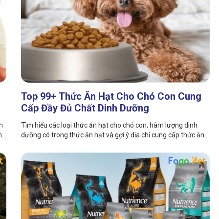
Top 99+ Thức Ăn Hạt Cho Chó Con Cung
Cấp Đầy Đủ Chất Dinh Dưỡng
h
Tìm hiểu các loại thức ăn hạt cho chó con, hàm lượng dinh
ng
dưỡng có trong thức ăn hạt và gợi ý địa chỉ cung cấp thức ăn
hạt cho thú cưng uy tín trong bài viết dưới đây.