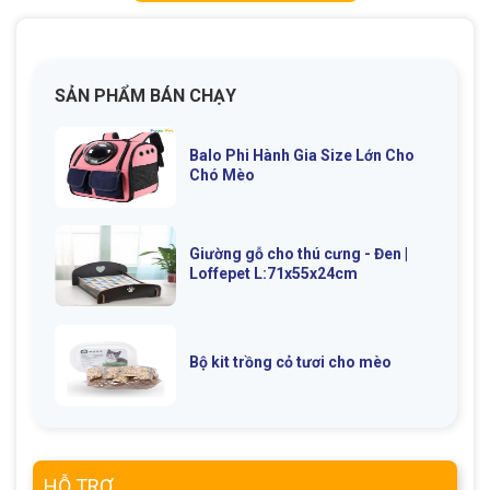
SẢN PHẨM BÁN CHẠY
GIỚI THIỆU
Balo Phi Hành Gia Size Lớn Cho
Chó Mèo
DỊCH VỤ
Khách sạn chó mèo
Spa chó mèo
Giường gỗ cho thú cưng - Đen |
Dịch vụ cắt tỉa lông chó
Loffepet L:71x55x24cm
Dịch vụ huấn luyện chó
mèo
Dịch vụ mua bán chó
Dịch vụ phối giống chó
Bộ kit trồng cỏ tươi cho mèo
mèo
mèo
TIN TỨC
HỖ TRỢ
Thông tin về khách sạn,