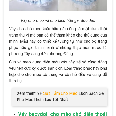
Váy cho mèo và chó kiểu hầu gái độc đáo
Váy cho chó mèo kiểu hầu gái cũng là một item thời
trang thú vị mà bạn có thể tham khảo cho thú cưng của
mình. Mẫu này có thiết kế tương tự như các bộ trang
phục hầu gái thịnh hành ở những thập niên nước từ
phương Tây sang đến phương Đông.
Cún và mèo cưng diện mẫu váy này sẽ vô cùng đáng
yêu nên cực kỳ được săn đón. Loại trang phục này phù
hợp cho chó mèo cỡ trung và cỡ nhỏ đều vô cùng dễ
thương.
Xem thêm: 9+
Sữa Tắm Cho Mèo
Luôn Sạch Sẽ,
Khử Mùi, Thơm Lâu Tốt Nhất
Váy babydoll cho mèo chó diện thoải