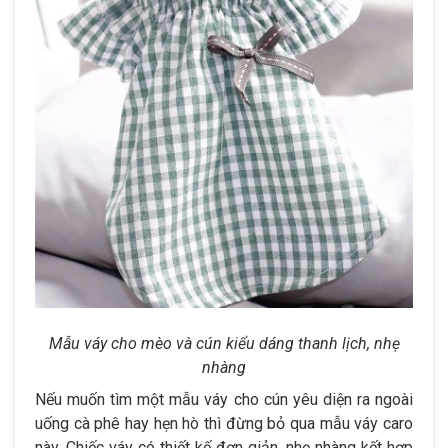
Mẫu váy cho mèo và cún kiểu dáng thanh lịch, nhẹ
nhàng
Nếu muốn tìm một mẫu váy cho cún yêu diện ra ngoài
uống cà phê hay hẹn hò thì đừng bỏ qua mẫu váy caro
này. Chiếc váy có thiết kế đơn giản, nhẹ nhàng kết hợp