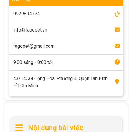
Thông tin về chó
spa cho thú cưng
0929894774
Thông tin về mèo
info@fagopet.vn
CHÍNH SÁCH
fagopet@gmail.com
Chính sách mua hàng
Chính sách vận chuyển
9:00 sáng - 8:00 tối
Chính sách bảo hành
Chính sách bảo mật
Chính sách đổi trả
43/14/34 Cộng Hòa, Phường 4, Quận Tân Bình,
Hồ Chí Minh
LIÊN HỆ
TỔNG ĐÀI TƯ VẤN
0929894774
Nội dung bài viết: