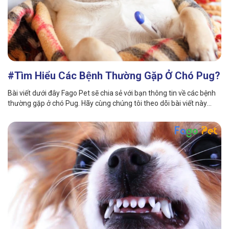
GIỚI THIỆU
#Tìm Hiểu Các Bệnh Thường Gặp Ở Chó Pug?
DỊCH VỤ
Bài viết dưới đây Fago Pet sẽ chia sẻ với bạn thông tin về các bệnh
thường gặp ở chó Pug. Hãy cùng chúng tôi theo dõi bài viết này
Khách sạn chó mèo
Spa chó mèo
nhé!
Dịch vụ cắt tỉa lông chó
Dịch vụ huấn luyện chó
mèo
Dịch vụ mua bán chó
Dịch vụ phối giống chó
mèo
mèo
TIN TỨC
Thông tin về khách sạn,