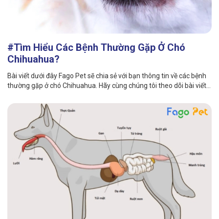
Thông tin về chó
spa cho thú cưng
Thông tin về mèo
#Tìm Hiểu Các Bệnh Thường Gặp Ở Chó
Chihuahua?
CHÍNH SÁCH
Bài viết dưới đây Fago Pet sẽ chia sẻ với bạn thông tin về các bệnh
Chính sách mua hàng
Chính sách vận chuyển
thường gặp ở chó Chihuahua. Hãy cùng chúng tôi theo dõi bài viết
này nhé!
Chính sách bảo hành
Chính sách bảo mật
Chính sách đổi trả
LIÊN HỆ
TỔNG ĐÀI TƯ VẤN
0929894774