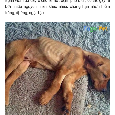
Bệnh viêm dạ dày ở chó là một bệnh phổ biến, có thể gây ra
bởi nhiều nguyên nhân khác nhau, chẳng hạn như nhiễm
trùng, dị ứng, ngộ độc,...