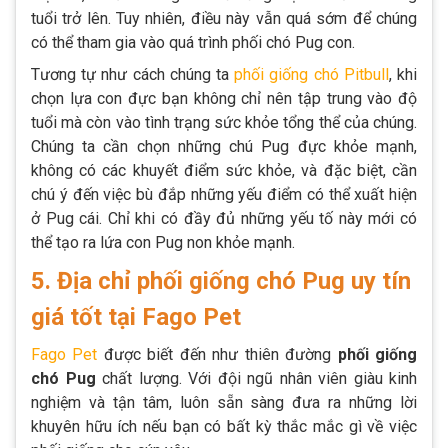
tuổi trở lên. Tuy nhiên, điều này vẫn quá sớm để chúng
có thể tham gia vào quá trình phối chó Pug con.
Tương tự như cách chúng ta
phối giống chó Pitbull
, khi
chọn lựa con đực bạn không chỉ nên tập trung vào độ
tuổi mà còn vào tình trạng sức khỏe tổng thể của chúng.
Chúng ta cần chọn những chú Pug đực khỏe mạnh,
không có các khuyết điểm sức khỏe, và đặc biệt, cần
chú ý đến việc bù đắp những yếu điểm có thể xuất hiện
ở Pug cái. Chỉ khi có đầy đủ những yếu tố này mới có
thể tạo ra lứa con Pug non khỏe mạnh.
5. Địa chỉ phối giống chó Pug uy tín
giá tốt tại Fago Pet
Fago Pet
được biết đến như thiên đường
phối giống
chó Pug
chất lượng. Với đội ngũ nhân viên giàu kinh
nghiệm và tận tâm, luôn sẵn sàng đưa ra những lời
khuyên hữu ích nếu bạn có bất kỳ thắc mắc gì về việc