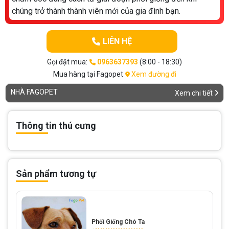
chúng trở thành thành viên mới của gia đình bạn.
LIÊN HỆ
Gọi đặt mua:
0963637393
(8:00 - 18:30)
Mua hàng tại Fagopet
Xem đường đi
NHÀ FAGOPET
Xem chi tiết
Thông tin thú cưng
Sản phẩm tương tự
Phối Giống Chó Ta