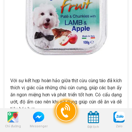
Với sự kết hợp hoàn hảo giữa thịt cừu cùng táo đã kích
thích vị giác của những chú cún cưng, giúp các bạn ấy
ăn ngon miệng hơn và phát triển tốt hơn. Có cấu dạng
ướt, độ ẩm cao nên khi sử dụng giúp cún dễ ăn và dễ
tiêu hóa hơn.
3.13. Pate Monge vị cá hồi (salmon)
Chỉ đường
Zalo
Messenger
Đặt lịch