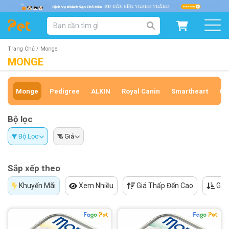
DANH MỤC SẢN PHẨM
SẢN PHẨM DÀNH CHO MÈO
SẢN PHẨM DÀNH CHO CHÓ
Trang Chủ /
Monge
MONGE
SẨN PHẨM THEO THƯƠNG HIỆU
Monge
Pedigree
ALKIN
Royal Canin
Smartheart
Cl
Bộ lọc
Bộ Lọc
Giá
Sắp xếp theo
Khuyến Mãi
Xem Nhiều
Giá Thấp Đến Cao
Giá