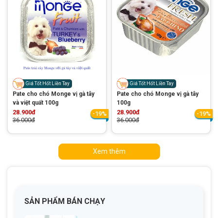
Giá Tốt Hốt Liền Tay
Giá Tốt Hốt Liền Tay
Pate cho chó Monge vị gà tây
Pate cho chó Monge vị gà tây
và việt quất 100g
100g
28.900đ
28.900đ
-19%
-19%
36.000đ
36.000đ
Xem thêm
SẢN PHẨM BÁN CHẠY