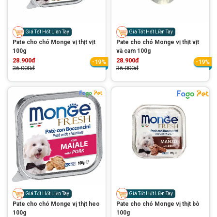
Thông tin về chó
spa cho thú cưng
Thông tin về mèo
Giá Tốt Hốt Liền Tay
Giá Tốt Hốt Liền Tay
Pate cho chó Monge vị thịt vịt
Pate cho chó Monge vị thịt vịt
100g
và cam 100g
28.900đ
28.900đ
CHÍNH SÁCH
-19%
-19%
36.000đ
36.000đ
Chính sách mua hàng
Chính sách vận chuyển
Chính sách bảo hành
Chính sách bảo mật
Chính sách đổi trả
LIÊN HỆ
TỔNG ĐÀI TƯ VẤN
Giá Tốt Hốt Liền Tay
Giá Tốt Hốt Liền Tay
0929894774
Pate cho chó Monge vị thịt heo
Pate cho chó Monge vị thịt bò
100g
100g