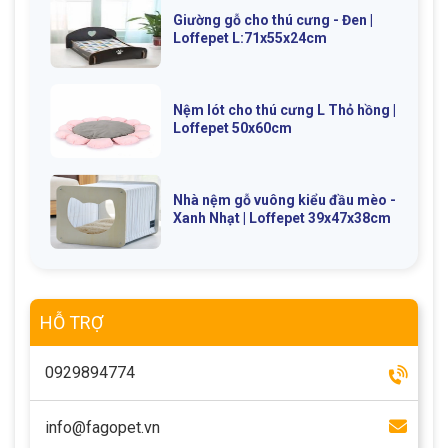
Giường gỗ cho thú cưng - Đen |
Loffepet L:71x55x24cm
Nệm lót cho thú cưng L Thỏ hồng |
Loffepet 50x60cm
Nhà nệm gỗ vuông kiểu đầu mèo -
Xanh Nhạt | Loffepet 39x47x38cm
HỖ TRỢ
0929894774
info@fagopet.vn