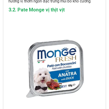
hương vị thơm ngon đặc trưng mùi bò khó cưỡng.
3.2. Pate Monge vị thịt vịt