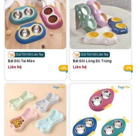
GIỚI THIỆU
DỊCH VỤ
Giá Tốt Hốt Liền Tay
Giá Tốt Hốt Liền Tay
Bát Đôi Tai Mèo
Bát Đôi Lòng Đỏ Trứng
Khách sạn chó mèo
Spa chó mèo
Liên hệ
Liên hệ
-0%
-0%
Dịch vụ cắt tỉa lông chó
Dịch vụ huấn luyện chó
mèo
Dịch vụ mua bán chó
Dịch vụ phối giống chó
mèo
mèo
TIN TỨC
Thông tin về khách sạn,