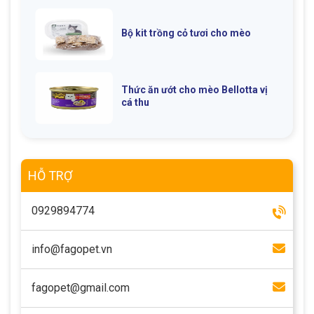
Bộ kit trồng cỏ tươi cho mèo
Thức ăn ướt cho mèo Bellotta vị
cá thu
HỖ TRỢ
0929894774
info@fagopet.vn
fagopet@gmail.com