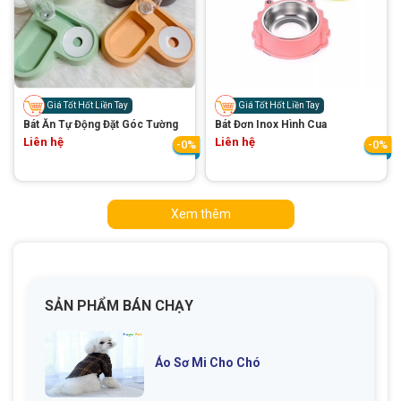
Giá Tốt Hốt Liền Tay
Giá Tốt Hốt Liền Tay
Bát Ăn Tự Động Đặt Góc Tường
Bát Đơn Inox Hình Cua
Liên hệ
Liên hệ
-0%
-0%
Xem thêm
SẢN PHẨM BÁN CHẠY
Áo Sơ Mi Cho Chó