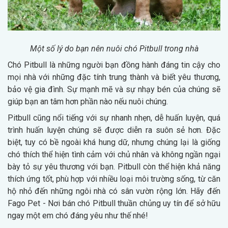
Một số lý do bạn nên nuôi chó Pitbull trong nhà
Chó Pitbull là những người bạn đồng hành đáng tin cậy cho
mọi nhà với những đặc tính trung thành và biết yêu thương,
bảo vệ gia đình. Sự mạnh mẽ và sự nhạy bén của chúng sẽ
giúp bạn an tâm hơn phần nào nếu nuôi chúng.
Pitbull cũng nổi tiếng với sự nhanh nhẹn, dễ huấn luyện, quá
trình huấn luyện chúng sẽ được diễn ra suôn sẻ hơn. Đặc
biệt, tuy có bề ngoài khá hung dữ, nhưng chúng lại là giống
chó thích thể hiện tình cảm với chủ nhân và không ngần ngại
bày tỏ sự yêu thương với bạn. Pitbull còn thể hiện khả năng
thích ứng tốt, phù hợp với nhiều loại môi trường sống, từ căn
hộ nhỏ đến những ngôi nhà có sân vườn rộng lớn. Hãy đến
Fago Pet - Nơi bán chó Pitbull thuần chủng uy tín để sở hữu
ngay một em chó đáng yêu như thế nhé!