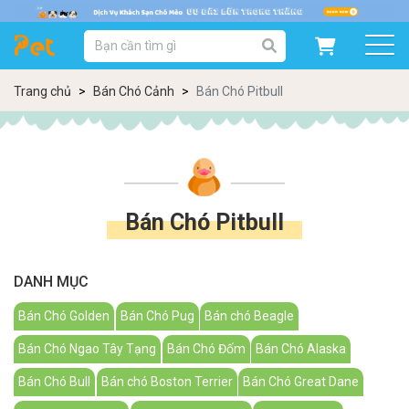
DANH MỤC SẢN PHẨM
SẢN PHẨM DÀNH CHO MÈO
SẢN PHẨM DÀNH CHO CHÓ
Trang chủ
Bán Chó Cảnh
Bán Chó Pitbull
SẨN PHẨM THEO THƯƠNG HIỆU
Bán Chó Pitbull
DANH MỤC
Bán Chó Golden
Bán Chó Pug
Bán chó Beagle
Bán Chó Ngao Tây Tạng
Bán Chó Đốm
Bán Chó Alaska
Bán Chó Bull
Bán chó Boston Terrier
Bán Chó Great Dane