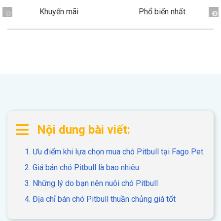
Thông tin về chó
spa cho thú cưng
Khuyến mãi
Phổ biến nhất
Thông tin về mèo
CHÍNH SÁCH
Chính sách mua hàng
Chính sách vận chuyển
Chính sách bảo hành
Chính sách bảo mật
Nội dung bài viết:
Chính sách đổi trả
1. Ưu điểm khi lựa chọn mua chó Pitbull tại Fago Pet
LIÊN HỆ
2. Giá bán chó Pitbull là bao nhiêu
3. Những lý do bạn nên nuôi chó Pitbull
TỔNG ĐÀI TƯ VẤN
4. Địa chỉ bán chó Pitbull thuần chủng giá tốt
0929894774