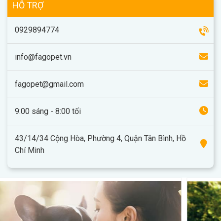
HỖ TRỢ
0929894774
info@fagopet.vn
fagopet@gmail.com
9:00 sáng - 8:00 tối
43/14/34 Cộng Hòa, Phường 4, Quận Tân Bình, Hồ
Chí Minh