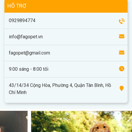
HỖ TRỢ
0929894774
info@fagopet.vn
fagopet@gmail.com
9:00 sáng - 8:00 tối
43/14/34 Cộng Hòa, Phường 4, Quận Tân Bình, Hồ
Chí Minh