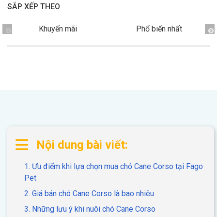
Thông tin về chó
SẮP XẾP THEO
spa cho thú cưng
Khuyến mãi
Phổ biến nhất
Thông tin về mèo
CHÍNH SÁCH
Chính sách mua hàng
Chính sách vận chuyển
Chính sách bảo hành
Chính sách bảo mật
Chính sách đổi trả
Nội dung bài viết:
LIÊN HỆ
1. Ưu điểm khi lựa chọn mua chó Cane Corso tại Fago
Pet
TỔNG ĐÀI TƯ VẤN
2. Giá bán chó Cane Corso là bao nhiêu
0929894774
3. Những lưu ý khi nuôi chó Cane Corso