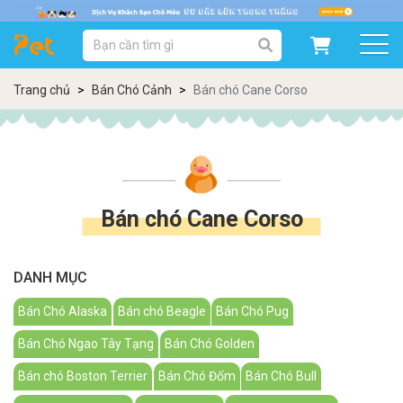
DANH MỤC SẢN PHẨM
SẢN PHẨM DÀNH CHO MÈO
SẢN PHẨM DÀNH CHO CHÓ
Trang chủ
Bán Chó Cảnh
Bán chó Cane Corso
SẨN PHẨM THEO THƯƠNG HIỆU
Bán chó Cane Corso
DANH MỤC
Bán Chó Alaska
Bán chó Beagle
Bán Chó Pug
Bán Chó Ngao Tây Tạng
Bán Chó Golden
Bán chó Boston Terrier
Bán Chó Đốm
Bán Chó Bull