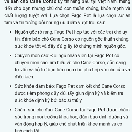
và
bán chó Cane Corso
uy tín hàng đầu tại Việt Nam, mang
đến cho bạn những chú chó con thuần chủng, khỏe mạnh và
chất lượng tuyệt vời. Lựa chọn Fago Pet là lựa chọn sự an
tâm và tin tưởng bởi những ưu điểm vượt trội sau:
Nguồn gốc rõ ràng: Fago Pet hợp tác với các trại chó uy
tín, đảm bảo chó Cane Corso có nguồn gốc thuần chủng,
sức khỏe tốt và đầy đủ giấy tờ chứng minh nguồn gốc.
Chuyên môn cao: Đội ngũ nhân viên tại Fago Pet có
chuyên môn cao, am hiểu về chó Cane Corso, sẵn sàng
tư vấn và hỗ trợ bạn lựa chọn chó phù hợp với nhu cầu và
điều kiện.
Sức khỏe đảm bảo: Fago Pet cam kết chó Cane Corso
được tiêm phòng đầy đủ, tẩy giun định kỳ và kiểm tra
sức khỏe định kỳ bởi bác sĩ thú y.
Chăm sóc chu đáo: Cane Corso tại Fago Pet được chăm
sóc trong môi trường khoa học, đảm bảo dinh dưỡng và
vận động hợp lý, giúp chó phát triển khỏe mạnh và có
tính cách tốt.