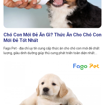
GIỚI THIỆU
Chó Con Mới Đẻ Ăn Gì? Thức Ăn Cho Chó Con
DỊCH VỤ
Mới Đẻ Tốt Nhất
Khách sạn chó mèo
Spa chó mèo
Fago Pet - địa chỉ uy tín cung cấp thức ăn cho chó con mới đẻ chất
lượng, giàu dinh dưỡng giúp thú cưng phát triển toàn diện nhất.
Cùng tìm hiểu ngay!
Dịch vụ cắt tỉa lông chó
Dịch vụ huấn luyện chó
mèo
Dịch vụ mua bán chó
Dịch vụ phối giống chó
mèo
mèo
TIN TỨC
Thông tin về khách sạn,