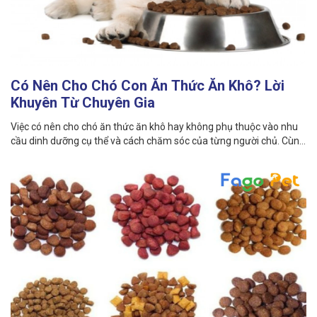
Thông tin về chó
spa cho thú cưng
Thông tin về mèo
Có Nên Cho Chó Con Ăn Thức Ăn Khô? Lời
CHÍNH SÁCH
Khuyên Từ Chuyên Gia
Chính sách mua hàng
Chính sách vận chuyển
Việc có nên cho chó ăn thức ăn khô hay không phụ thuộc vào nhu
cầu dinh dưỡng cụ thể và cách chăm sóc của từng người chủ. Cùng
Chính sách bảo hành
Chính sách bảo mật
Fago Pet tham khảo qua bài viết này!
Chính sách đổi trả
LIÊN HỆ
TỔNG ĐÀI TƯ VẤN
0929894774