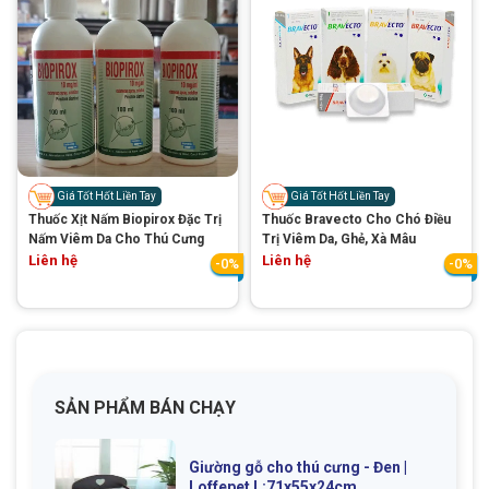
GIỚI THIỆU
DỊCH VỤ
Giá Tốt Hốt Liền Tay
Giá Tốt Hốt Liền Tay
Thuốc Xịt Nấm Biopirox Đặc Trị
Thuốc Bravecto Cho Chó Điều
Khách sạn chó mèo
Spa chó mèo
Nấm Viêm Da Cho Thú Cưng
Trị Viêm Da, Ghẻ, Xà Mâu
Liên hệ
Liên hệ
-0%
-0%
Dịch vụ cắt tỉa lông chó
Dịch vụ huấn luyện chó
mèo
Dịch vụ mua bán chó
Dịch vụ phối giống chó
mèo
mèo
SẢN PHẨM BÁN CHẠY
TIN TỨC
Giường gỗ cho thú cưng - Đen |
Thông tin về khách sạn,
Loffepet L:71x55x24cm