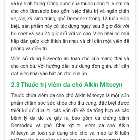
và ký sinh trùng. Công dụng của thuốc uống trị viêm da
cho chó Bravecto bao gồm việc điều trị và ngăn chặn
ve, rận, ký sinh trùng, ghẻ Demodex trong 12 tuần. Đặc
biệt, sản phẩm này có tác dụng ngay sau 8 giờ đối với
bọ chét và sau 24 giờ đối với ve chó. Viên nhai có mùi
hấp dẫn giúp kích thích ăn nhai, và chỉ cần một viên để
phòng và điều trị.
Việc sử dụng Bravecto an toàn cho cún mang thai và
cho con bú. Với hướng dẫn sử dụng đơn giản, chỉ cần
đặt viên nhai vào bát ăn cho cún ăn.
2.3 Thuốc trị viêm da chó Alkin Mitecyn
Thuốc chữa viêm da cho chó Alkin Mitecyn là một sản
phẩm chăm sóc sức khỏe cho thú cưng, đặc biệt được
thiết kế để điều trị các vấn đề về da tổng hợp và các
bệnh lý da do ve gây ra, bao gồm cả chứng bệnh
Demodex và ghẻ. Chai xịt trị viêm da chó Alkin
Mitecyn an toàn sử dụng cho chó và mèo từ 8 tuần