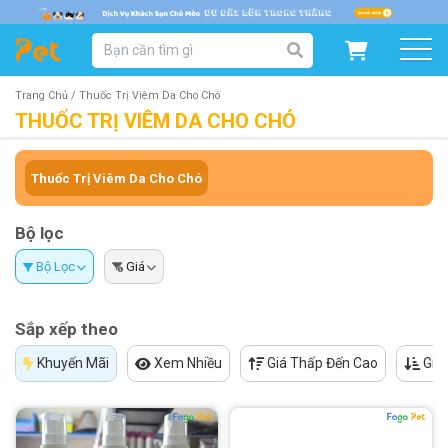
DANH MỤC SẢN PHẨM
SẢN PHẨM DÀNH CHO MÈO
SẢN PHẨM DÀNH CHO CHÓ
Trang Chủ /
Thuốc Trị Viêm Da Cho Chó
THUỐC TRỊ VIÊM DA CHO CHÓ
SẨN PHẨM THEO THƯƠNG HIỆU
Thuốc Trị Viêm Da Cho Chó
Bộ lọc
Bộ Lọc
Giá
Sắp xếp theo
Khuyến Mãi
Xem Nhiều
Giá Thấp Đến Cao
Giá