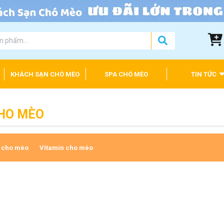
KHÁCH SẠN CHÓ MÈO
SPA CHÓ MÈO
TIN TỨC
CHO MÈO
 cho mèo
Vitamin cho mèo