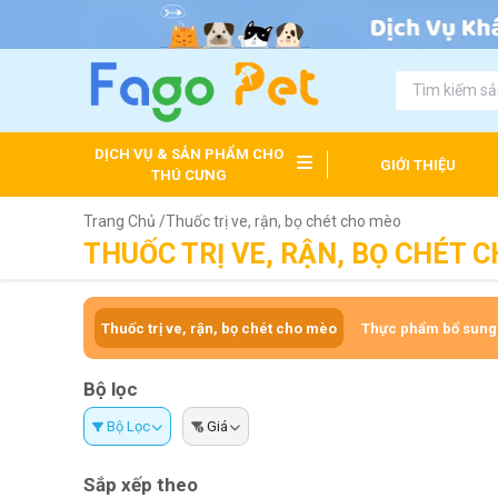
DỊCH VỤ & SẢN PHẨM CHO
GIỚI THIỆU
THÚ CƯNG
Trang Chủ /
Thuốc trị ve, rận, bọ chét cho mèo
THUỐC TRỊ VE, RẬN, BỌ CHÉT 
Thuốc trị ve, rận, bọ chét cho mèo
Thực phẩm bổ sung
Bộ lọc
Bộ Lọc
Giá
Sắp xếp theo