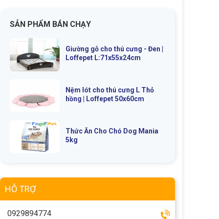
SẢN PHẨM BÁN CHẠY
Giường gỗ cho thú cưng - Đen |
Loffepet L:71x55x24cm
Nệm lót cho thú cưng L Thỏ
hồng | Loffepet 50x60cm
Thức Ăn Cho Chó Dog Mania
5kg
HỖ TRỢ
0929894774