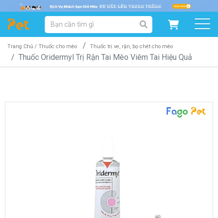
DANH MỤC SẢN PHẨM
SẢN PHẨM DÀNH CHO MÈO
SẢN PHẨM DÀNH CHO CHÓ
Trang Chủ /
Thuốc cho mèo
Thuốc trị ve, rận, bọ chét cho mèo
Thuốc Oridermyl Trị Rận Tai Mèo Viêm Tai Hiệu Quả
SẨN PHẨM THEO THƯƠNG HIỆU