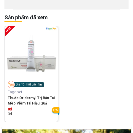
Sản phẩm đã xem
Giá Tốt Hốt Liền Tay
Fagopet
Thuốc Oridermyl Trị Rận Tai
Mèo Viêm Tai Hiệu Quả
0đ
0%
0đ