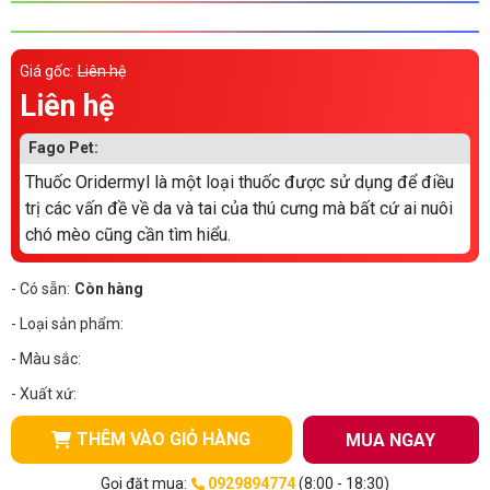
Thông tin về chó
spa cho thú cưng
Giá gốc:
Liên hệ
Thông tin về mèo
Liên hệ
CHÍNH SÁCH
Fago Pet:
Thuốc Oridermyl là một loại thuốc được sử dụng để điều
Chính sách mua hàng
Chính sách vận chuyển
trị các vấn đề về da và tai của thú cưng mà bất cứ ai nuôi
Chính sách bảo hành
Chính sách bảo mật
chó mèo cũng cần tìm hiểu.
Chính sách đổi trả
- Có sẵn:
Còn hàng
- Loại sản phẩm:
LIÊN HỆ
- Màu sắc:
- Xuất xứ:
TỔNG ĐÀI TƯ VẤN
THÊM VÀO GIỎ HÀNG
MUA NGAY
0929894774
Gọi đặt mua:
0929894774
(8:00 - 18:30)