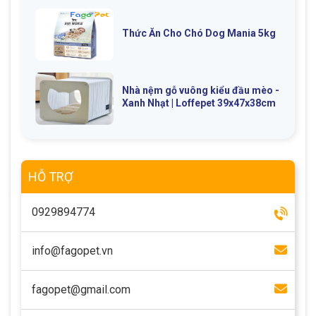
Thức Ăn Cho Chó Dog Mania 5kg
Nhà nệm gỗ vuông kiểu đầu mèo -
Xanh Nhạt | Loffepet 39x47x38cm
HỖ TRỢ
0929894774
info@fagopet.vn
fagopet@gmail.com