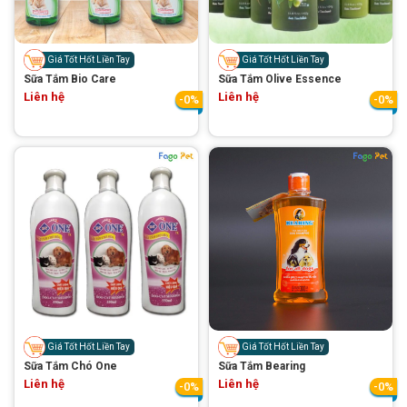
Thông tin về chó
spa cho thú cưng
Thông tin về mèo
Giá Tốt Hốt Liền Tay
Giá Tốt Hốt Liền Tay
Sữa Tắm Bio Care
Sữa Tắm Olive Essence
Liên hệ
Liên hệ
-0%
-0%
CHÍNH SÁCH
Chính sách mua hàng
Chính sách vận chuyển
Chính sách bảo hành
Chính sách bảo mật
Chính sách đổi trả
LIÊN HỆ
TỔNG ĐÀI TƯ VẤN
Giá Tốt Hốt Liền Tay
Giá Tốt Hốt Liền Tay
Sữa Tắm Chó One
Sữa Tắm Bearing
0929894774
Liên hệ
Liên hệ
-0%
-0%