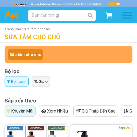
DANH MỤC SẢN PHẨM
SẢN PHẨM DÀNH CHO MÈO
SẢN PHẨM DÀNH CHO CHÓ
Trang Chủ /
Sữa tắm cho chó
SỮA TẮM CHO CHÓ
SẨN PHẨM THEO THƯƠNG HIỆU
Sữa tắm cho chó
Bộ lọc
Bộ Lọc
Giá
Sắp xếp theo
Khuyến Mãi
Xem Nhiều
Giá Thấp Đến Cao
Giá