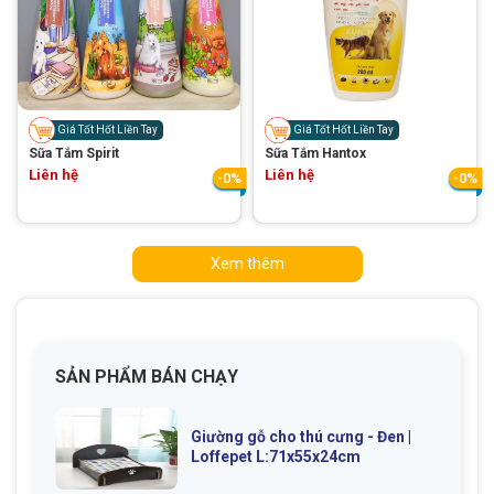
Giá Tốt Hốt Liền Tay
Giá Tốt Hốt Liền Tay
Sữa Tắm Spirit
Sữa Tắm Hantox
Liên hệ
Liên hệ
-0%
-0%
Xem thêm
SẢN PHẨM BÁN CHẠY
Giường gỗ cho thú cưng - Đen |
Loffepet L:71x55x24cm