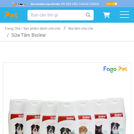
DANH MỤC SẢN PHẨM
SẢN PHẨM DÀNH CHO MÈO
SẢN PHẨM DÀNH CHO CHÓ
Trang Chủ /
Sản phẩm dành cho chó
Sữa tắm cho chó
Sữa Tắm Bioline
SẨN PHẨM THEO THƯƠNG HIỆU