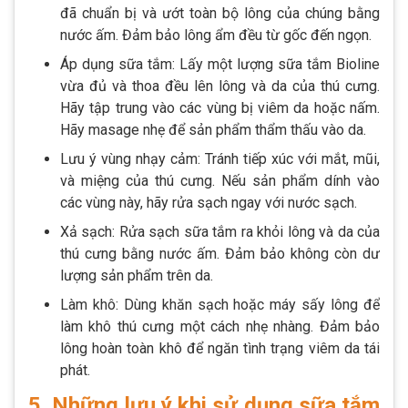
đã chuẩn bị và ướt toàn bộ lông của chúng bằng
nước ấm. Đảm bảo lông ẩm đều từ gốc đến ngọn.
Áp dụng sữa tắm: Lấy một lượng sữa tắm Bioline
vừa đủ và thoa đều lên lông và da của thú cưng.
Hãy tập trung vào các vùng bị viêm da hoặc nấm.
Hãy masage nhẹ để sản phẩm thẩm thấu vào da.
Lưu ý vùng nhạy cảm: Tránh tiếp xúc với mắt, mũi,
và miệng của thú cưng. Nếu sản phẩm dính vào
các vùng này, hãy rửa sạch ngay với nước sạch.
Xả sạch: Rửa sạch sữa tắm ra khỏi lông và da của
thú cưng bằng nước ấm. Đảm bảo không còn dư
lượng sản phẩm trên da.
Làm khô: Dùng khăn sạch hoặc máy sấy lông để
làm khô thú cưng một cách nhẹ nhàng. Đảm bảo
lông hoàn toàn khô để ngăn tình trạng viêm da tái
phát.
5. Những lưu ý khi sử dụng sữa tắm