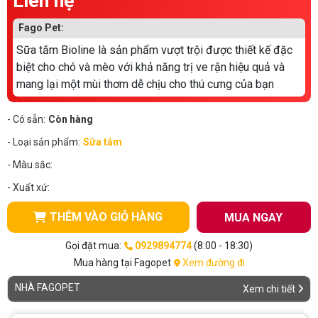
Liên hệ
Fago Pet:
Sữa tắm Bioline là sản phẩm vượt trội được thiết kế đặc
biệt cho chó và mèo với khả năng trị ve rận hiệu quả và
mang lại một mùi thơm dễ chịu cho thú cưng của bạn
- Có sẵn:
Còn hàng
- Loại sản phẩm:
Sữa tắm
- Màu sắc:
- Xuất xứ:
THÊM VÀO GIỎ HÀNG
MUA NGAY
Gọi đặt mua:
0929894774
(8:00 - 18:30)
Mua hàng tại Fagopet
Xem đường đi
NHÀ FAGOPET
Xem chi tiết