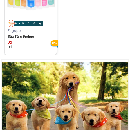
Giá Tốt Hốt Liền Tay
Fagopet
Sữa Tắm Bioline
0đ
0%
0đ