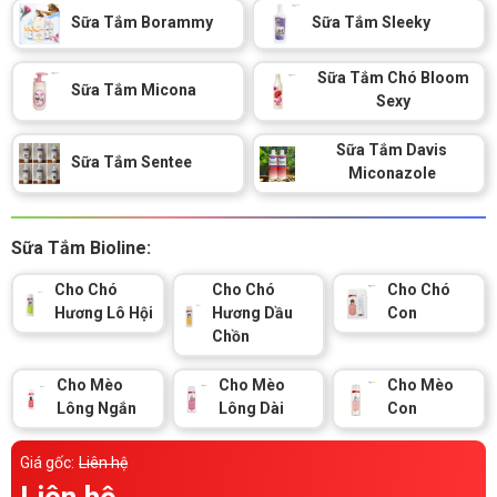
Thông tin về chó
Sữa Tắm Borammy
Sữa Tắm Sleeky
spa cho thú cưng
Thông tin về mèo
Sữa Tắm Chó Bloom
Sữa Tắm Micona
Sexy
CHÍNH SÁCH
Sữa Tắm Davis
Sữa Tắm Sentee
Miconazole
Chính sách mua hàng
Chính sách vận chuyển
Chính sách bảo hành
Chính sách bảo mật
Sữa Tắm Bioline:
Chính sách đổi trả
Cho Chó
Cho Chó
Cho Chó
Hương Lô Hội
Hương Dầu
Con
Chồn
LIÊN HỆ
Cho Mèo
Cho Mèo
Cho Mèo
Lông Ngắn
Lông Dài
Con
TỔNG ĐÀI TƯ VẤN
0929894774
Giá gốc:
Liên hệ