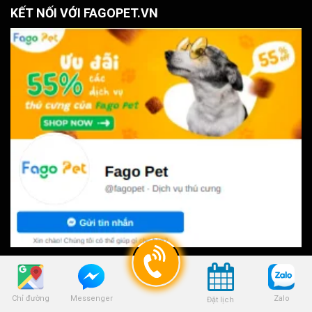
KẾT NỐI VỚI FAGOPET.VN
Công Ty TNHH Giải Pháp Thương Mại FAGO GROUP 2021 . Design web
FAGO AGENCY
and SEO by
Chỉ đường
Zalo
Messenger
Đặt lịch