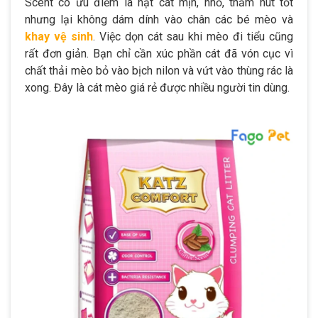
Scent có ưu điểm là hạt cát mịn, nhỏ, thấm hút tốt
nhưng lại không dám dính vào chân các bé mèo và
khay vệ sinh
. Việc dọn cát sau khi mèo đi tiểu cũng
rất đơn giản. Bạn chỉ cần xúc phần cát đã vón cục vì
chất thải mèo bỏ vào bịch nilon và vứt vào thùng rác là
xong. Đây là cát mèo giá rẻ được nhiều người tin dùng.