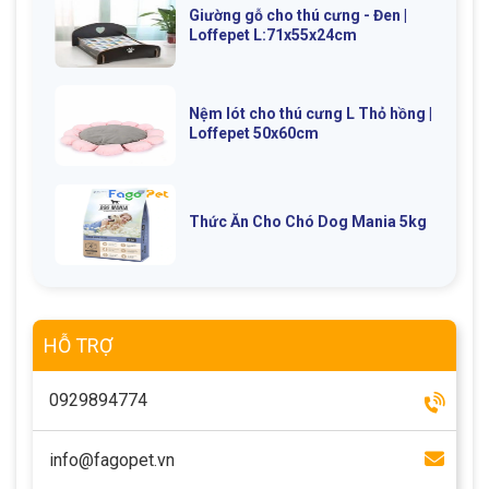
Giường gỗ cho thú cưng - Đen |
Loffepet L:71x55x24cm
Nệm lót cho thú cưng L Thỏ hồng |
Loffepet 50x60cm
Thức Ăn Cho Chó Dog Mania 5kg
HỖ TRỢ
0929894774
info@fagopet.vn