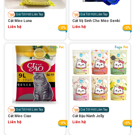
Thông tin về chó
spa cho thú cưng
Giá Tốt Hốt Liền Tay
Giá Tốt Hốt Liền Tay
Thông tin về mèo
Cát Mèo Luna
Cát Vệ Sinh Cho Mèo Genki
Liên hệ
Liên hệ
-0%
-0%
CHÍNH SÁCH
Chính sách mua hàng
Chính sách vận chuyển
Chính sách bảo hành
Chính sách bảo mật
Chính sách đổi trả
LIÊN HỆ
Giá Tốt Hốt Liền Tay
Giá Tốt Hốt Liền Tay
TỔNG ĐÀI TƯ VẤN
Cát Mèo Ciao
Cát Đậu Nành Jolly
Liên hệ
Liên hệ
0929894774
-0%
-0%