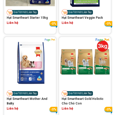
Thông tin về chó
spa cho thú cưng
Giá Tốt Hốt Liền Tay
Giá Tốt Hốt Liền Tay
Thông tin về mèo
Hạt Smartheart Starter 15kg
Hạt Smartheart Veggie Pack
Liên hệ
Liên hệ
-0%
-0%
CHÍNH SÁCH
Chính sách mua hàng
Chính sách vận chuyển
Chính sách bảo hành
Chính sách bảo mật
Chính sách đổi trả
LIÊN HỆ
Giá Tốt Hốt Liền Tay
Giá Tốt Hốt Liền Tay
TỔNG ĐÀI TƯ VẤN
Hạt Smartheart Mother And
Hạt Smartheart Gold Holistic
BaBy
Cho Chó Con
0929894774
Liên hệ
Liên hệ
-0%
-0%