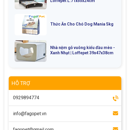
Loffepet L:71x55x24cm
Thức Ăn Cho Chó Dog Mania 5kg
Nhà nệm gỗ vuông kiểu đầu mèo -
Xanh Nhạt | Loffepet 39x47x38cm
HỖ TRỢ
0929894774
info@fagopet.vn
fagopet@gmail.com