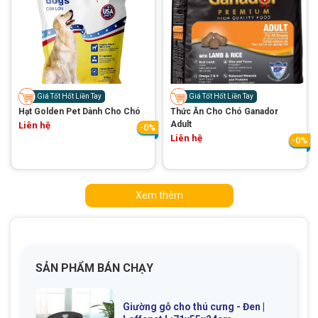
Giá Tốt Hốt Liền Tay
Giá Tốt Hốt Liền Tay
Hạt Golden Pet Dành Cho Chó
Thức Ăn Cho Chó Ganador
Adult
Liên hệ
-0%
Liên hệ
-0%
Xem thêm
SẢN PHẨM BÁN CHẠY
Giường gỗ cho thú cưng - Đen |