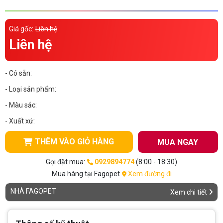
Thông tin về chó
spa cho thú cưng
Giá gốc:
Liên hệ
Thông tin về mèo
Liên hệ
CHÍNH SÁCH
- Có sẵn:
Chính sách mua hàng
Chính sách vận chuyển
- Loại sản phẩm:
- Màu sắc:
Chính sách bảo hành
Chính sách bảo mật
- Xuất xứ:
Chính sách đổi trả
THÊM VÀO GIỎ HÀNG
MUA NGAY
LIÊN HỆ
Gọi đặt mua:
0929894774
(8:00 - 18:30)
Mua hàng tại Fagopet
Xem đường đi
TỔNG ĐÀI TƯ VẤN
NHÀ FAGOPET
Xem chi tiết
0929894774