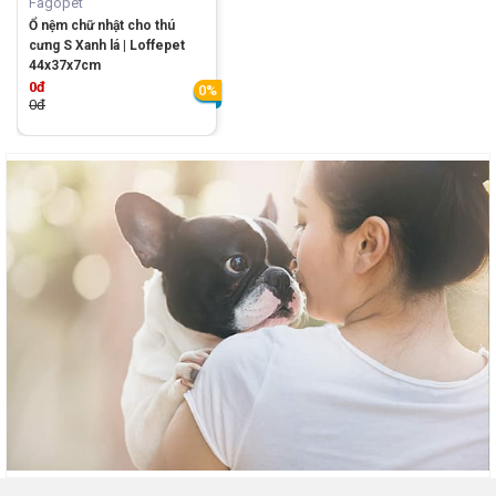
Fagopet
Ổ nệm chữ nhật cho thú
cưng S Xanh lá | Loffepet
44x37x7cm
0đ
0%
0đ