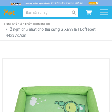
DANH MỤC SẢN PHẨM
SẢN PHẨM DÀNH CHO MÈO
SẢN PHẨM DÀNH CHO CHÓ
Trang Chủ /
Sản phẩm dành cho chó
Ổ nệm chữ nhật cho thú cưng S Xanh lá | Loffepet
44x37x7cm
SẨN PHẨM THEO THƯƠNG HIỆU