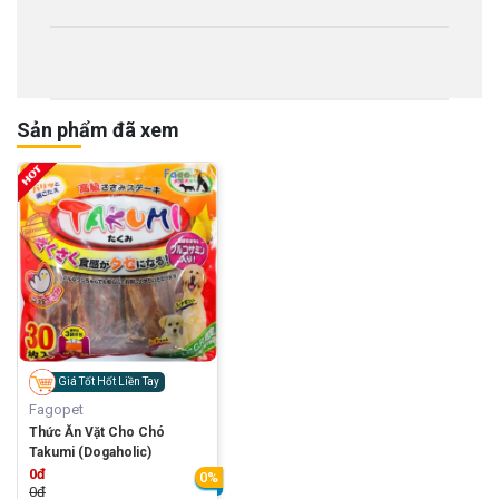
Sản phẩm đã xem
Giá Tốt Hốt Liền Tay
Fagopet
Thức Ăn Vặt Cho Chó
Takumi (Dogaholic)
0đ
0%
0đ