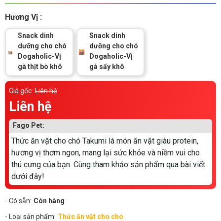
Thông tin về chó
spa cho thú cưng
Hương Vị :
Thông tin về mèo
Snack dinh
Snack dinh
dưỡng cho chó
dưỡng cho chó
Dogaholic-Vị
Dogaholic-Vị
CHÍNH SÁCH
gà thịt bò khô
gà sấy khô
Chính sách mua hàng
Chính sách vận chuyển
Giá gốc:
Liên hệ
Liên hệ
Chính sách bảo hành
Chính sách bảo mật
Fago Pet:
Chính sách đổi trả
Thức ăn vặt cho chó Takumi là món ăn vặt giàu protein,
hương vị thơm ngon, mang lại sức khỏe và niềm vui cho
LIÊN HỆ
thú cưng của bạn. Cùng tham khảo sản phẩm qua bài viết
dưới đây!
TỔNG ĐÀI TƯ VẤN
0929894774
- Có sẵn:
Còn hàng
- Loại sản phẩm:
Thức ăn vặt cho chó