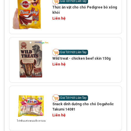
Giá Tốt Hốt Liền Tay
Thức ăn vặt cho chó Pedigree bò xông
khói
Liên hệ
Giá Tốt Hốt Liền Tay
Wild treat - chicken beef skin 150g
Liên hệ
Giá Tốt Hốt Liền Tay
Snack dinh dưỡng cho chó Dogaholic
Takumi 14081
Liên hệ