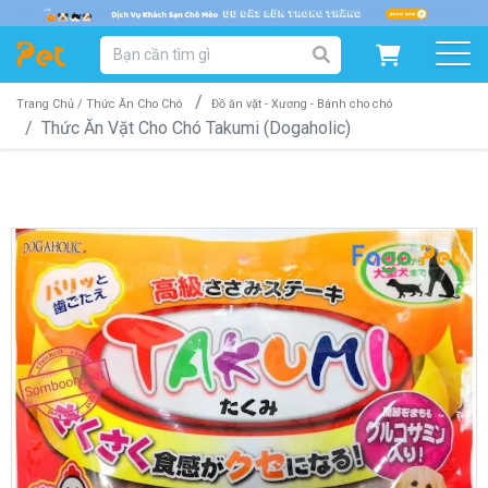
DANH MỤC SẢN PHẨM
SẢN PHẨM DÀNH CHO MÈO
SẢN PHẨM DÀNH CHO CHÓ
Trang Chủ /
Thức Ăn Cho Chó
Đồ ăn vặt - Xương - Bánh cho chó
Thức Ăn Vặt Cho Chó Takumi (Dogaholic)
SẨN PHẨM THEO THƯƠNG HIỆU