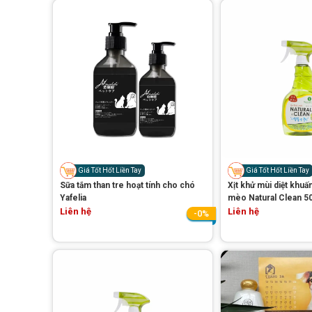
Giá Tốt Hốt Liền Tay
Giá Tốt Hốt Liền Tay
Sữa tắm than tre hoạt tính cho chó
Xịt khử mùi diệt khuấ
Yafelia
mèo Natural Clean 5
Liên hệ
Liên hệ
-0%