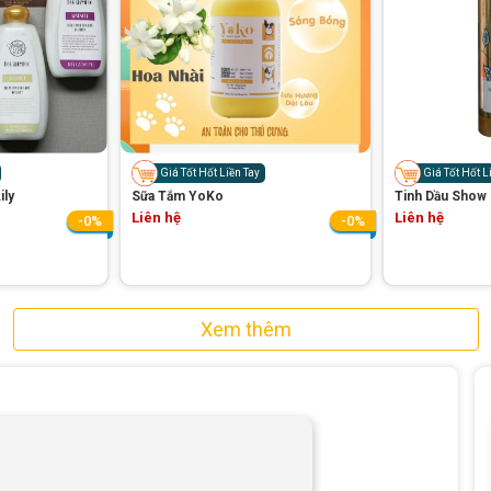
Giá Tốt Hốt Liền Tay
Giá Tốt Hốt L
ily
Sữa Tắm YoKo
Tinh Dầu Show
Liên hệ
Liên hệ
-0%
-0%
Xem thêm