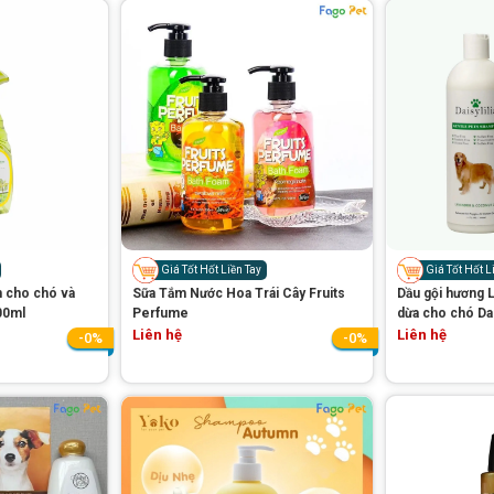
Giá Tốt Hốt Liền Tay
Giá Tốt Hốt L
n cho chó và
Sữa Tắm Nước Hoa Trái Cây Fruits
Dầu gội hương 
00ml
Perfume
dừa cho chó Das
Liên hệ
Liên hệ
-0%
-0%