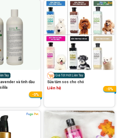
iền Tay
Giá Tốt Hốt Liền Tay
Lavender và tinh dầu
Sữa tắm sos cho chó
ilila
Liên hệ
-0%
-0%