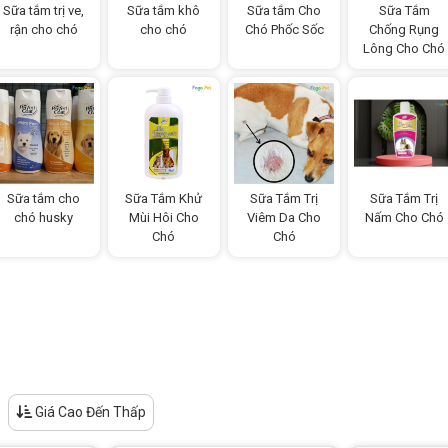
Sữa tắm trị ve,
Sữa tắm khô
Sữa tắm Cho
Sữa Tắm
rận cho chó
cho chó
Chó Phốc Sốc
Chống Rụng
Lông Cho Chó
Sữa tắm cho
Sữa Tắm Khử
Sữa Tắm Trị
Sữa Tắm Trị
chó husky
Mùi Hôi Cho
Viêm Da Cho
Nấm Cho Chó
Chó
Chó
Giá Cao Đến Thấp