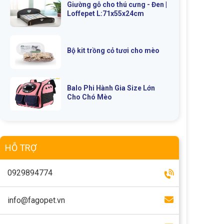
Giường gỗ cho thú cưng - Đen |
Loffepet L:71x55x24cm
Bộ kit trồng cỏ tươi cho mèo
Balo Phi Hành Gia Size Lớn
Cho Chó Mèo
HỖ TRỢ
0929894774
info@fagopet.vn