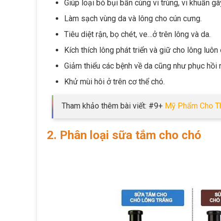
Giúp loại bỏ bụi bẩn cùng vi trùng, vi khuẩn gâ
Làm sạch vùng da và lông cho cún cưng.
Tiêu diệt rận, bọ chét, ve…ở trên lông và da.
Kích thích lông phát triển và giữ cho lông luô
Giảm thiểu các bệnh về da cũng như phục hồi n
Khử mùi hôi ở trên cơ thể chó.
Tham khảo thêm bài viết: #9+
Mỹ Phẩm Cho T
2. Phân loại sữa tắm cho chó