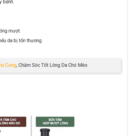
y bệnh.
n óng mượt.
ếu da bị tổn thương.
hú Cưng
, Chăm Sóc Tốt Lông Da Chó Mèo