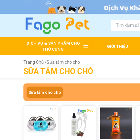
DỊCH VỤ & SẢN PHẨM CHO
GIỚI THIỆU
THÚ CƯNG
Trang Chủ /
Sữa tắm cho chó
SỮA TẮM CHO CHÓ
Sữa tắm cho chó