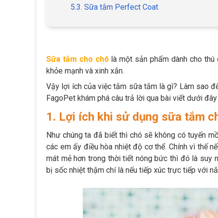
5.3. Sữa tắm Perfect Coat
Sữa tắm cho chó
là một sản phẩm dành cho thú 
khỏe mạnh và xinh xắn.
Vậy lợi ích của việc tắm sữa tắm là gì? Làm sao 
FagoPet khám phá câu trả lời qua bài viết dưới đây
1. Lợi ích khi sử dụng sữa tắm c
Như chúng ta đã biết thì chó sẽ không có tuyến mồ
các em ấy điều hòa nhiệt độ cơ thể. Chính vì thế 
mát mẻ hơn trong thời tiết nóng bức thì đó là suy 
bị sốc nhiệt thậm chí là nếu tiếp xúc trực tiếp với n