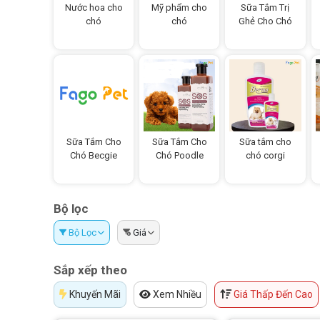
Nước hoa cho
Mỹ phẩm cho
Sữa Tắm Trị
chó
chó
Ghẻ Cho Chó
Sữa Tắm Cho
Sữa Tắm Cho
Sữa tắm cho
Chó Becgie
Chó Poodle
chó corgi
Bộ lọc
Bộ Lọc
Giá
Sắp xếp theo
Khuyến Mãi
Xem Nhiều
Giá Thấp Đến Cao