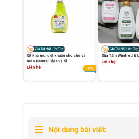
Giá Tốt Hốt Liền Tay
Giá Tốt Hốt Liền Tay
Xịt khử mùi diệt khuấn cho chó và
Sữa Tắm Winifred & L
mèo Natural Clean 1.5l
Liên hệ
Liên hệ
-0%
Nội dung bài viết: