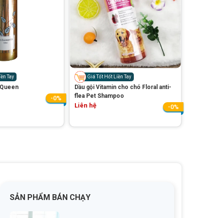
iền Tay
Giá Tốt Hốt Liền Tay
 Queen
Dầu gội Vitamin cho chó Floral anti-
flea Pet Shampoo
-0%
Liên hệ
-0%
SẢN PHẨM BÁN CHẠY