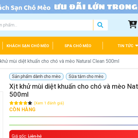
KHÁCH SẠN CHÓ MÈO
SPA CHÓ MÈO
TIN TỨC
 khử mùi diệt khuấn cho chó và mèo Natural Clean 500ml
Sản phẩm dành cho mèo
Sữa tắm cho mèo
Xịt khử mùi diệt khuấn cho chó và mèo Nat
500ml
(Xem 1 đánh giá)
CÒN HÀNG
Giá gốc:
Liên hệ