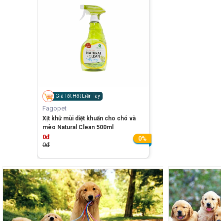
Giá Tốt Hốt Liền Tay
Fagopet
Xịt khử mùi diệt khuấn cho chó và
mèo Natural Clean 500ml
0đ
0%
0đ