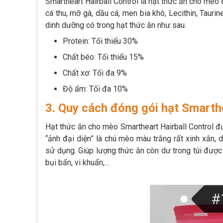
Smartheart Hairball Control là hạt thức ăn cho mèo
cá thu, mỡ gà, dầu cá, men bia khô, Lecithin, Tauri
dinh dưỡng có trong hạt thức ăn như sau.
Protein: Tối thiểu 30%
Chất béo: Tối thiểu 15%
Chất xơ: Tối đa 9%
Độ ẩm: Tối đa 10%
3. Quy cách đóng gói hạt Smarthe
Hạt thức ăn cho mèo Smartheart Hairball Control đ
“ảnh đại diện” là chú mèo màu trắng rất xinh xắn, dễ 
sử dụng. Giúp lượng thức ăn còn dư trong túi được
bụi bẩn, vi khuẩn,…