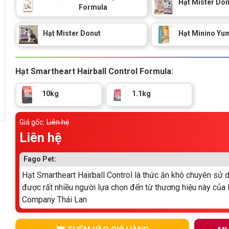
Hạt Mister Don
Formula
Hạt Mister Donut
Hạt Minino Yu
Hạt Smartheart Hairball Control Formula:
10kg
1.1kg
Giá gốc:
Liên hệ
Liên hệ
Fago Pet:
Hạt Smartheart Hairball Control là thức ăn khô chuyên sử
được rất nhiều người lựa chọn đến từ thương hiệu này của
Company Thái Lan