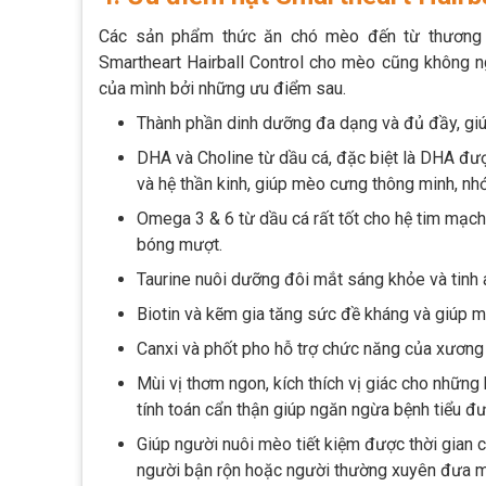
Các sản phẩm thức ăn chó mèo đến từ thương h
Smartheart Hairball Control cho mèo cũng không 
của mình bởi những ưu điểm sau.
Thành phần dinh dưỡng đa dạng và đủ đầy, gi
DHA và Choline từ dầu cá, đặc biệt là DHA đư
và hệ thần kinh, giúp mèo cưng thông minh, nhớ
Omega 3 & 6 từ dầu cá rất tốt cho hệ tim mạch
bóng mượt.
Taurine nuôi dưỡng đôi mắt sáng khỏe và tinh
Biotin và kẽm gia tăng sức đề kháng và giúp 
Canxi và phốt pho hỗ trợ chức năng của xương
Mùi vị thơm ngon, kích thích vị giác cho nhữn
tính toán cẩn thận giúp ngăn ngừa bệnh tiểu 
Giúp người nuôi mèo tiết kiệm được thời gian c
người bận rộn hoặc người thường xuyên đưa mèo