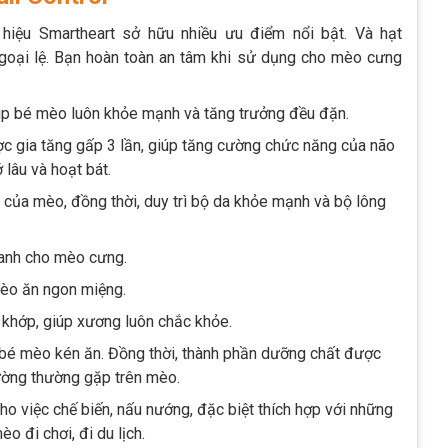
iệu Smartheart sở hữu nhiều ưu điểm nổi bật. Và hạt
ngoại lệ. Bạn hoàn toàn an tâm khi sử dụng cho mèo cưng
úp bé mèo luôn khỏe mạnh và tăng trưởng đều đặn.
ợc gia tăng gấp 3 lần, giúp tăng cường chức năng của não
 lâu và hoạt bát.
 của mèo, đồng thời, duy trì bộ da khỏe mạnh và bộ lông
 anh cho mèo cưng.
mèo ăn ngon miệng.
 khớp, giúp xương luôn chắc khỏe.
g bé mèo kén ăn. Đồng thời, thành phần dưỡng chất được
đường thường gặp trên mèo.
ho việc chế biến, nấu nướng, đặc biệt thích hợp với những
 đi chơi, đi du lịch.