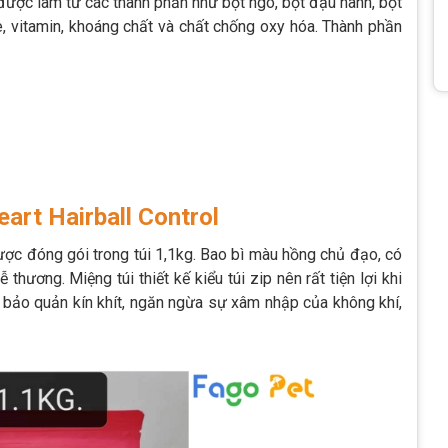
 được làm từ các thành phần như bột ngô, bột đậu nành, bột
ne, vitamin, khoáng chất và chất chống oxy hóa. Thành phần
art Hairball Control
ược đóng gói trong túi 1,1kg. Bao bì màu hồng chủ đạo, có
thương. Miệng túi thiết kế kiểu túi zip nên rất tiện lợi khi
 bảo quản kín khít, ngăn ngừa sự xâm nhập của không khí,