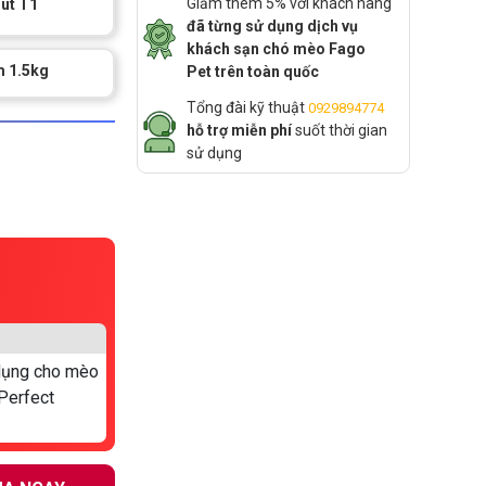
Giảm thêm 5% với khách hàng
ut T1
đã từng sử dụng dịch vụ
khách sạn chó mèo Fago
m 1.5kg
Pet trên toàn quốc
Tổng đài kỹ thuật
0929894774
hỗ trợ miễn phí
suốt thời gian
sử dụng
 dụng cho mèo
 Perfect