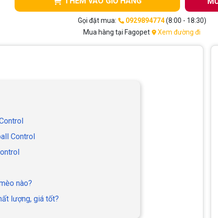
THÊM VÀO GIỎ HÀNG
MU
Gọi đặt mua:
0929894774
(8:00 - 18:30)
Mua hàng tại Fagopet
Xem đường đi
Control
all Control
ontrol
i mèo nào?
ất lượng, giá tốt?