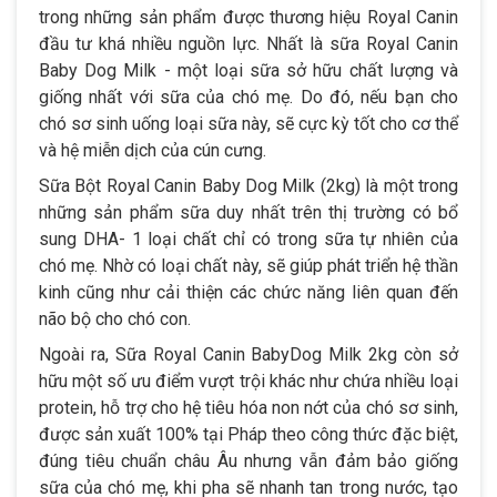
trong những sản phẩm được thương hiệu Royal Canin
đầu tư khá nhiều nguồn lực. Nhất là sữa Royal Canin
Baby Dog Milk - một loại sữa sở hữu chất lượng và
giống nhất với sữa của chó mẹ. Do đó, nếu bạn cho
chó sơ sinh uống loại sữa này, sẽ cực kỳ tốt cho cơ thể
và hệ miễn dịch của cún cưng.
Sữa Bột Royal Canin Baby Dog Milk (2kg) là một trong
những sản phẩm sữa duy nhất trên thị trường có bổ
sung DHA- 1 loại chất chỉ có trong sữa tự nhiên của
chó mẹ. Nhờ có loại chất này, sẽ giúp phát triển hệ thần
kinh cũng như cải thiện các chức năng liên quan đến
não bộ cho chó con.
Ngoài ra, Sữa Royal Canin BabyDog Milk 2kg còn sở
hữu một số ưu điểm vượt trội khác như chứa nhiều loại
protein, hỗ trợ cho hệ tiêu hóa non nớt của chó sơ sinh,
được sản xuất 100% tại Pháp theo công thức đặc biệt,
đúng tiêu chuẩn châu Âu nhưng vẫn đảm bảo giống
sữa của chó mẹ, khi pha sẽ nhanh tan trong nước, tạo