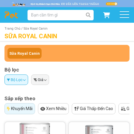
DANH MỤC SẢN PHẨM
SẢN PHẨM DÀNH CHO MÈO
SẢN PHẨM DÀNH CHO CHÓ
Trang Chủ /
Sữa Royal Canin
SỮA ROYAL CANIN
SẨN PHẨM THEO THƯƠNG HIỆU
Sữa Royal Canin
Bộ lọc
Bộ Lọc
Giá
Sắp xếp theo
Khuyến Mãi
Xem Nhiều
Giá Thấp Đến Cao
Giá