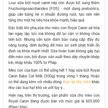
Loại sữa bột royal canin này còn được bổ sung thêm
Fructooligosaccharides (FOS) - một dạng prebiotics,
giúp cân bằng hệ vi khuẩn đường ruột, tạo nên nền
tảng cho một hệ tiêu hóa khỏe mạnh, hiệu quả.
Đặc biệt, khi pha,sữa cho mèo con Royal Canin sẽ hòa
tan ngay lập tức mà không để lại cặn vì không chứa
tinh bột. Nhưng vẫn luôn đảm bảo cung cấp đầy đủ
năng lượng, dinh dưỡng để mèo sơ sinh phát triển ổn
định và khỏe mạnh nhất. Sữa hoàn toàn không gây hại
đến mèo con, bởi được sản xuất theo dây chuyền khép
kín, nhập khẩu 100% từ Pháp.
Mèo con của bạn có thể uống hết 1 hộp sữa bột Royal
Canin Baby Cat Milk (300g) trong vòng 1 tháng. Hoặc
có thể dùng kèm với nhiều dòng
thức ăn cho mèo
khác
như các loại hạt khô và ướt tùy ý…
Hiện nay, trên thị trường, sản phẩm sữa cho mèo con
Royal Canin đang được bán với mức giá là 605.000
đồng/ hộp/