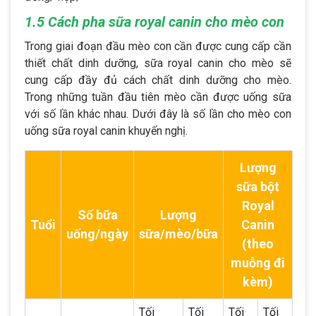
1.5 Cách pha sữa royal canin cho mèo con
Trong giai đoạn đầu mèo con cần được cung cấp cần
thiết chất dinh dưỡng, sữa royal canin cho mèo sẽ
cung cấp đầy đủ cách chất dinh dưỡng cho mèo.
Trong những tuần đầu tiên mèo cần được uống sữa
với số lần khác nhau. Dưới đây là số lần cho mèo con
uống sữa royal canin khuyến nghị.
Lượng
sữa bột
Royal
Số bữa
Lượng
Tuổi
Canin
uống/ngày
sữa/mèo/bữa
(theo
muỗng đi
kèm)
Tối
Tối
Tối
Tối