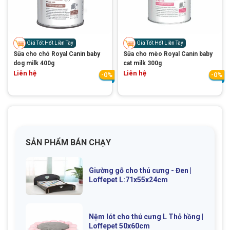
Thông tin về chó
spa cho thú cưng
Thông tin về mèo
Giá Tốt Hốt Liền Tay
Giá Tốt Hốt Liền Tay
Sữa cho chó Royal Canin baby
Sữa cho mèo Royal Canin baby
dog milk 400g
cat milk 300g
CHÍNH SÁCH
Liên hệ
Liên hệ
-0%
-0%
Chính sách mua hàng
Chính sách vận chuyển
Chính sách bảo hành
Chính sách bảo mật
Chính sách đổi trả
SẢN PHẨM BÁN CHẠY
LIÊN HỆ
Giường gỗ cho thú cưng - Đen |
Loffepet L:71x55x24cm
TỔNG ĐÀI TƯ VẤN
0929894774
Nệm lót cho thú cưng L Thỏ hồng |
Loffepet 50x60cm