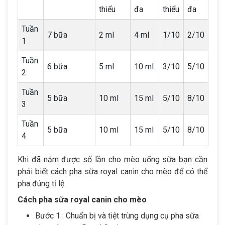
thiểu
đa
thiểu
đa
Tuần
7 bữa
2 ml
4 ml
1/10
2/10
1
Tuần
6 bữa
5 ml
10 ml
3/10
5/10
2
Tuần
5 bữa
10 ml
15 ml
5/10
8/10
3
Tuần
5 bữa
10 ml
15 ml
5/10
8/10
4
Khi đã nắm được số lần cho mèo uống sữa bạn cần
phải biết cách pha sữa royal canin cho mèo để có thể
pha đúng tỉ lệ.
Cách pha sữa royal canin cho mèo
Bước 1 : Chuẩn bị và tiệt trùng dụng cụ pha sữa