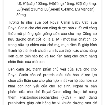
IU), E1(sắt) 100mg, E4(đồng) 15mg, E2(I ốt) 4mg,
E6(Kẽm) 230mg, E8(Selen) 0,43mg, E5(Mangan)
80mg.
Tương tự như sữa bột Royal Canin Baby Cat, sữa
Royal Canin cho chó con cũng được sản xuất với công
thức mô phỏng gần giống sữa của chó mẹ. Cũng sở
hữu dưỡng chất cốt lõi là DHA - một loại chất chỉ có
trong sữa tự nhiên của chó mẹ, mục đích là giúp hình
thành hệ thần kinh chuẩn chỉnh, cải thiện các chức năng
liên quan đến não bộ và tạo nền tảng cho chức năng
nhận thức của chó con.
Bên cạnh đó, thành phần chủ yếu của sữa cho chó
Royal Canin còn có protein siêu tiêu hóa, được lựa
chọn cẩn thận sao cho phù hợp nhất với hệ tiêu hóa sơ
khai, còn non yếu của chó sơ sinh. Ngoài ra, sản
phẩm sữa cho chó Royal Canin cũng được bổ sung
thêm Fructooligosaccharides (FOS) - một dạng
prebiotics, giúp cân bằng hệ vi khuẩn đường ruột để