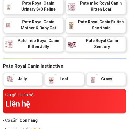
Thông tin về chó
Pate Royal Canin
Pate mèo Royal Canin
spa cho thú cưng
Urinary S/O Feline
Kitten Loaf
Thông tin về mèo
Pate Royal Canin
Pate Royal Canin British
Mother & Baby Cat
Shorthair
CHÍNH SÁCH
Pate mèo Royal Canin
Pate Royal Canin
Kitten Jelly
Sensory
Chính sách mua hàng
Chính sách vận chuyển
Chính sách bảo hành
Chính sách bảo mật
Pate Royal Canin Instinctive:
Chính sách đổi trả
Jelly
Loaf
Gravy
LIÊN HỆ
Giá gốc:
Liên hệ
Liên hệ
TỔNG ĐÀI TƯ VẤN
0929894774
- Có sẵn:
Còn hàng