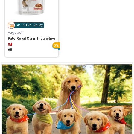
Giá Tốt Hốt Liền Tay
Fagopet
Pate Royal Canin Instinctive
0đ
0%
0đ