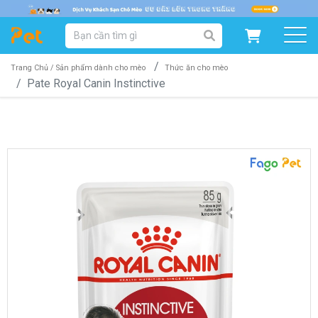
DANH MỤC SẢN PHẨM
SẢN PHẨM DÀNH CHO MÈO
SẢN PHẨM DÀNH CHO CHÓ
Trang Chủ /
Sản phẩm dành cho mèo
Thức ăn cho mèo
Pate Royal Canin Instinctive
SẨN PHẨM THEO THƯƠNG HIỆU