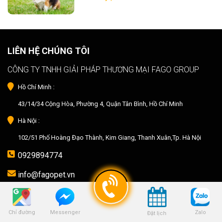
LIÊN HỆ CHÚNG TÔI
CÔNG TY TNHH GIẢI PHÁP THƯƠNG MẠI FAGO GROUP
Hồ Chí Minh :
43/14/34 Cộng Hòa, Phường 4, Quận Tân Bình, Hồ Chí Minh
Hà Nội :
102/51 Phố Hoàng Đạo Thành, Kim Giang, Thanh Xuân,Tp. Hà Nội
0929894774
info@fagopet.vn
fagopet@gmail.com
Thứ 2 - 7 : 9:00 - 19:00
Chỉ đường
Zalo
Messenger
Đặt lịch