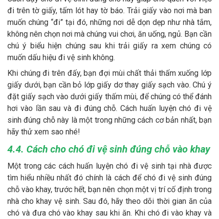
đi trên tờ giấy, tấm lót hay tờ báo. Trải giấy vào nơi mà ban
muốn chúng “đi” tại đó, những nơi dễ dọn dẹp như nhà tắm,
không nên chọn nơi mà chúng vui chơi, ăn uống, ngủ. Bạn cần
chú ý biểu hiện chúng sau khi trải giấy ra xem chúng có
muốn dấu hiệu đi vệ sinh không.
Khi chúng đi trên đấy, bạn đợi mùi chất thải thấm xuống lớp
giấy dưới, bạn cần bỏ lớp giấy dơ thay giấy sạch vào. Chú ý
đặt giấy sạch vào dưới giấy thấm mùi, để chúng có thể đánh
hơi vào lần sau và đi đúng chỗ. Cách huấn luyện chó đi vệ
sinh đúng chỗ này là một trong những cách cơ bản nhất, bạn
hãy thử xem sao nhé!
4.4. Cách cho chó đi vệ sinh đúng chỗ vào khay
Một trong các cách huấn luyện chó đi vệ sinh tại nhà được
tìm hiểu nhiều nhất đó chính là cách để chó đi vệ sinh đúng
chỗ vào khay, trước hết, bạn nên chọn một vị trí cố định trong
nhà cho khay vệ sinh. Sau đó, hãy theo dõi thời gian ăn của
chó và đưa chó vào khay sau khi ăn. Khi chó đi vào khay và