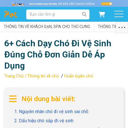
DANH MỤC SẢN PHẨM
THÔNG TIN VỀ KHÁCH SẠN, SPA CHO THÚ CƯNG
SẢN PHẨM DÀNH CHO MÈO
SẢN PHẨM DÀNH CHO CHÓ
THÔNG TIN VỀ C
6+ Cách Dạy Chó Đi Vệ Sinh
SẨN PHẨM THEO THƯƠNG HIỆU
Đúng Chỗ Đơn Giản Dễ Áp
Dụng
/
Trang Chủ /
Thông tin về chó
Huấn luyện chó
Nội dung bài viết:
1. Nguyên nhân chó đi vệ sinh sai chỗ
2. Dấu hiệu chó sắp đi vệ sinh