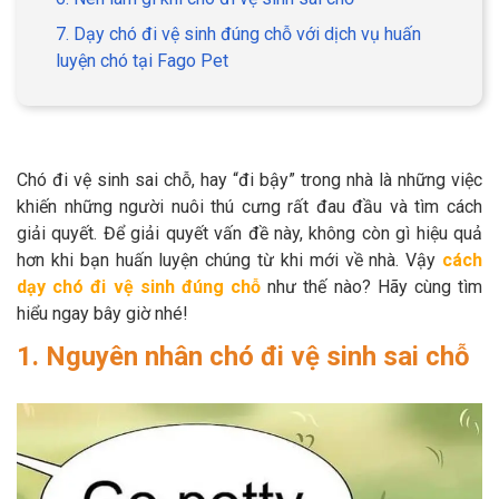
Thông tin về chó
spa cho thú cưng
7. Dạy chó đi vệ sinh đúng chỗ với dịch vụ huấn
luyện chó tại Fago Pet
Thông tin về mèo
CHÍNH SÁCH
Chó đi vệ sinh sai chỗ, hay “đi bậy” trong nhà là những việc
Chính sách mua hàng
Chính sách vận chuyển
khiến những người nuôi thú cưng rất đau đầu và tìm cách
giải quyết. Để giải quyết vấn đề này, không còn gì hiệu quả
Chính sách bảo hành
Chính sách bảo mật
hơn khi bạn huấn luyện chúng từ khi mới về nhà. Vậy
cách
dạy chó đi vệ sinh đúng chỗ
như thế nào? Hãy cùng tìm
Chính sách đổi trả
hiểu ngay bây giờ nhé!
1. Nguyên nhân chó đi vệ sinh sai chỗ
LIÊN HỆ
TỔNG ĐÀI TƯ VẤN
0929894774