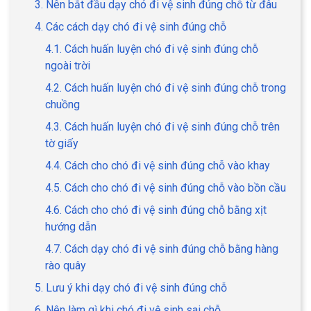
3. Nên bắt đầu dạy chó đi vệ sinh đúng chỗ từ đâu
4. Các cách dạy chó đi vệ sinh đúng chỗ
4.1. Cách huấn luyện chó đi vệ sinh đúng chỗ
ngoài trời
GIỚI THIỆU
4.2. Cách huấn luyện chó đi vệ sinh đúng chỗ trong
chuồng
DỊCH VỤ
4.3. Cách huấn luyện chó đi vệ sinh đúng chỗ trên
Khách sạn chó mèo
Spa chó mèo
tờ giấy
4.4. Cách cho chó đi vệ sinh đúng chỗ vào khay
Dịch vụ cắt tỉa lông chó
Dịch vụ huấn luyện chó
4.5. Cách cho chó đi vệ sinh đúng chỗ vào bồn cầu
mèo
4.6. Cách cho chó đi vệ sinh đúng chỗ bằng xịt
Dịch vụ mua bán chó
Dịch vụ phối giống chó
hướng dẫn
mèo
mèo
4.7. Cách dạy chó đi vệ sinh đúng chỗ bằng hàng
rào quây
TIN TỨC
5. Lưu ý khi dạy chó đi vệ sinh đúng chỗ
Thông tin về khách sạn,
6. Nên làm gì khi chó đi vệ sinh sai chỗ