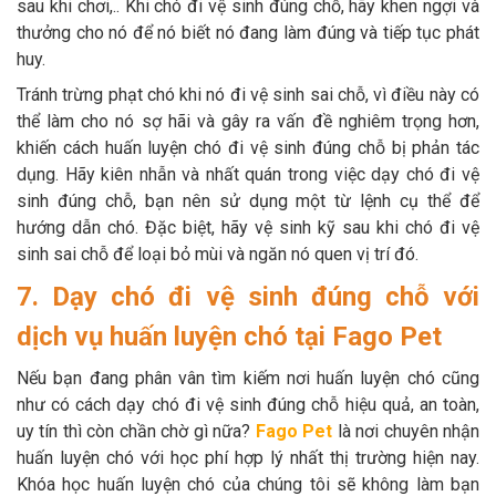
sau khi chơi,.. Khi chó đi vệ sinh đúng chỗ, hãy khen ngợi và
thưởng cho nó để nó biết nó đang làm đúng và tiếp tục phát
huy.
Tránh trừng phạt chó khi nó đi vệ sinh sai chỗ, vì điều này có
thể làm cho nó sợ hãi và gây ra vấn đề nghiêm trọng hơn,
khiến cách huấn luyện chó đi vệ sinh đúng chỗ bị phản tác
dụng. Hãy kiên nhẫn và nhất quán trong việc dạy chó đi vệ
sinh đúng chỗ, bạn nên sử dụng một từ lệnh cụ thể để
hướng dẫn chó. Đặc biệt, hãy vệ sinh kỹ sau khi chó đi vệ
sinh sai chỗ để loại bỏ mùi và ngăn nó quen vị trí đó.
7. Dạy chó đi vệ sinh đúng chỗ với
dịch vụ huấn luyện chó tại Fago Pet
Nếu bạn đang phân vân tìm kiếm nơi huấn luyện chó cũng
như có cách dạy chó đi vệ sinh đúng chỗ hiệu quả, an toàn,
uy tín thì còn chần chờ gì nữa?
Fago Pet
là nơi chuyên nhận
huấn luyện chó với học phí hợp lý nhất thị trường hiện nay.
Khóa học huấn luyện chó của chúng tôi sẽ không làm bạn