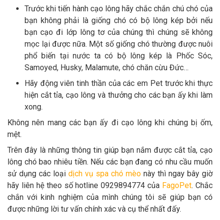
Trước khi tiến hành cạo lông hãy chắc chắn chú chó của
bạn không phải là giống chó có bộ lông kép bởi nếu
bạn cạo đi lớp lông tơ của chúng thì chúng sẽ không
mọc lại được nữa. Một số giống chó thường được nuôi
phổ biến tại nước ta có bộ lông kép là Phốc Sóc,
Samoyed, Husky, Malamute, chó chăn cừu Đức…
Hãy động viên tinh thần của các em Pet trước khi thực
hiện cắt tỉa, cạo lông và thưởng cho các bạn ấy khi làm
xong.
Không nên mang các bạn ấy đi cạo lông khi chúng bị ốm,
mệt.
Trên đây là những thông tin giúp bạn nắm được cắt tỉa, cạo
lông chó bao nhiêu tiền. Nếu các bạn đang có nhu cầu muốn
sử dụng các loại
dịch vụ spa chó mèo
này thì ngay bây giờ
hãy liên hệ theo số hotline 0929894774 của
FagoPet
. Chắc
chắn với kinh nghiệm của mình chúng tôi sẽ giúp bạn có
được những lời tư vấn chính xác và cụ thể nhất đấy.