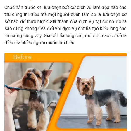
Thông tin về chó
spa cho thú cưng
Chắc hẳn trước khi lựa chọn bất cứ dịch vụ làm đẹp nào cho
thú cưng thì điều mà mọi người quan tâm sẽ là lựa chọn cơ
Thông tin về mèo
sở nào để thực hiện? Giá thành của dịch vụ tại cơ sở đó ra
sao đúng không? Và đối với dịch vụ cắt tỉa tạo kiểu lông cho
thú cưng cũng vậy. Giá cắt tỉa lông chó, mèo tại các cơ sở là
CHÍNH SÁCH
điều mà nhiều người muốn tìm hiểu.
Chính sách mua hàng
Chính sách vận chuyển
Chính sách bảo hành
Chính sách bảo mật
Chính sách đổi trả
LIÊN HỆ
TỔNG ĐÀI TƯ VẤN
0929894774