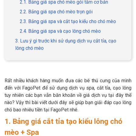
2.1. Bảng giá spa chó mèo gói tắm cơ bản
2.2. Bảng giá spa chó mèo trọn gói
2.3. Bảng giá spa và cắt tạo kiểu cho chó mèo
2.4. Bảng giá spa và cạo lông chó mèo
GIỚI THIỆU
3. Lưu ý gì trước khi sử dụng dịch vụ cắt tỉa, cạo
lông chó mèo
DỊCH VỤ
Khách sạn chó mèo
Spa chó mèo
Dịch vụ cắt tỉa lông chó
Dịch vụ huấn luyện chó
Rất nhiều khách hàng muốn đưa các bé thú cưng của mình
mèo
đến với FagoPet để sử dụng dịch vụ spa, cắt tỉa, cạo lông
tuy nhiên các bạn vẫn băn khoăn về giá dịch vụ tại đây thế
Dịch vụ mua bán chó
Dịch vụ phối giống chó
nào? Vậy thì bài viết dưới đây sẽ giúp bạn giải đáp cạo lông
mèo
mèo
chó bao nhiêu tiền tại FagoPet nhé.
1. Bảng giá cắt tỉa tạo kiểu lông chó
TIN TỨC
mèo + Spa
Thông tin về khách sạn,