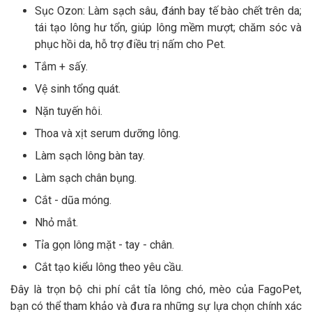
Sục Ozon: Làm sạch sâu, đánh bay tế bào chết trên da;
tái tạo lông hư tổn, giúp lông mềm mượt; chăm sóc và
phục hồi da, hỗ trợ điều trị nấm cho Pet.
Tắm + sấy.
Vệ sinh tổng quát.
Nặn tuyến hôi.
Thoa và xịt serum dưỡng lông.
Làm sạch lông bàn tay.
Làm sạch chân bụng.
Cắt - dũa móng.
Nhỏ mắt.
Tỉa gọn lông mặt - tay - chân.
Cắt tạo kiểu lông theo yêu cầu.
Đây là trọn bộ chi phí cắt tỉa lông chó, mèo của FagoPet,
bạn có thể tham khảo và đưa ra những sự lựa chọn chính xác