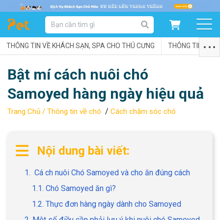
DANH MỤC SẢN PHẨM
THÔNG TIN VỀ KHÁCH SẠN, SPA CHO THÚ CƯNG
SẢN PHẨM DÀNH CHO MÈO
SẢN PHẨM DÀNH CHO CHÓ
THÔNG TIN VỀ C
Bật mí cách nuôi chó
SẨN PHẨM THEO THƯƠNG HIỆU
Samoyed hàng ngày hiệu quả
/
Trang Chủ /
Thông tin về chó
Cách chăm sóc chó
Nội dung bài viết:
1. Cá ch nuôi Chó Samoyed và cho ăn đúng cách
1.1. Chó Samoyed ăn gì?
1.2. Thực đơn hàng ngày dành cho Samoyed
2. Một số điều cần phải lưu ý khi nuôi chó Samoyed