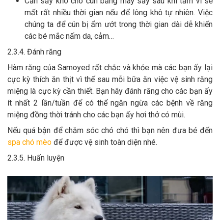
Cần sấy khô cho cún bằng máy sấy sau khi tắm vì sẽ
mất rất nhiều thời gian nếu để lông khô tự nhiên. Việc
chúng ta để cún bị ẩm ướt trong thời gian dài dễ khiến
các bé mắc nấm da, cảm…
2.3.4. Đánh răng
Hàm răng của Samoyed rất chắc và khỏe mà các bạn ấy lại
cực kỳ thích ăn thịt vì thế sau mỗi bữa ăn việc vệ sinh răng
miệng là cực kỳ cần thiết. Bạn hãy đánh răng cho các bạn ấy
ít nhất 2 lần/tuần để có thể ngăn ngừa các bệnh về răng
miệng đồng thời tránh cho các bạn ấy hơi thở có mùi.
Nếu quá bận để chăm sóc chó chó thì bạn nên đưa bé đến
spa chó mèo
để được vệ sinh toàn diện nhé.
2.3.5. Huấn luyện