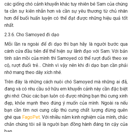
các giống chó cảnh khuyển khác tuy nhiên bé Sam của chúng
ta cần sự kiên nhẫn hơn và cần sự yêu thương từ chủ nhân
hơn để buổi huấn luyện có thể đạt được những hiệu quả tốt
nhất.
2.3.6. Cho Samoyed đi dạo
Mỗi lần ra ngoài để đi dạo thì bạn hãy là người bước qua
cánh cửa đầu tiên để thể hiện sự lãnh đạo với Sam. Với bản
tính săn mồi của mình thì Samoyed có thể rượt đuổi theo xe
cộ, rượt đuổi trẻ… Chính vì vậy nên khi đi dạo bạn cần phải
nhớ mang theo dây xích nhé.
Trên đây là những cách nuôi chó Samoyed mà những ai đã,
đang và có nhu cầu sở hữu em khuyển cảnh này cần đặc biệt
ghi nhớ. Chúc các bạn luôn có được những bạn thú cưng xinh
đẹp, khỏe mạnh theo đúng ý muốn của mình. Ngoài ra nếu
bạn cần tìm nơi cung cấp thú cưng chất lượng đừng quên
ghé qua
FagoPet
. Với nhiều năm kinh nghiệm của mình, chắc
chắn chúng tôi sẽ là người bạn đồng hành đáng tin cậy của
bạn.