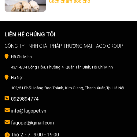
Cách chăm sóc chó
LIÊN HỆ CHÚNG TÔI
CÔNG TY TNHH GIẢI PHÁP THƯƠNG MẠI FAGO GROUP
Hồ Chí Minh :
43/14/34 Cộng Hòa, Phường 4, Quận Tân Bình, Hồ Chí Minh
Hà Nội :
102/51 Phố Hoàng Đạo Thành, Kim Giang, Thanh Xuân,Tp. Hà Nội
0929894774
info@fagopet.vn
fagopet@gmail.com
Thứ 2 - 7 : 9:00 - 19:00