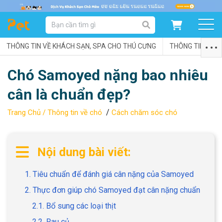
DANH MỤC SẢN PHẨM
THÔNG TIN VỀ KHÁCH SẠN, SPA CHO THÚ CƯNG
SẢN PHẨM DÀNH CHO MÈO
SẢN PHẨM DÀNH CHO CHÓ
THÔNG TIN VỀ C
Chó Samoyed nặng bao nhiêu
SẨN PHẨM THEO THƯƠNG HIỆU
cân là chuẩn đẹp?
/
Trang Chủ /
Thông tin về chó
Cách chăm sóc chó
Nội dung bài viết:
1. Tiêu chuẩn để đánh giá cân nặng của Samoyed
2. Thực đơn giúp chó Samoyed đạt cân nặng chuẩn
2.1. Bổ sung các loại thịt
2.2. Rau củ