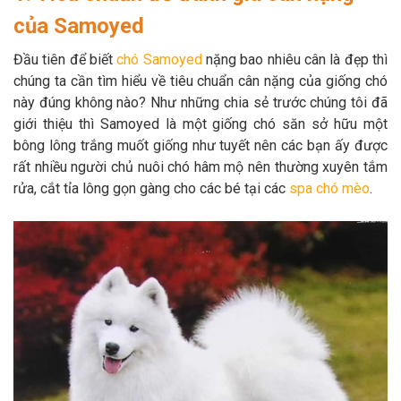
Thông tin về chó
spa cho thú cưng
của Samoyed
Đầu tiên để biết
chó Samoyed
nặng bao nhiêu cân là đẹp thì
Thông tin về mèo
chúng ta cần tìm hiểu về tiêu chuẩn cân nặng của giống chó
này đúng không nào? Như những chia sẻ trước chúng tôi đã
CHÍNH SÁCH
giới thiệu thì Samoyed là một giống chó săn sở hữu một
bông lông trắng muốt giống như tuyết nên các bạn ấy được
Chính sách mua hàng
Chính sách vận chuyển
rất nhiều người chủ nuôi chó hâm mộ nên thường xuyên tắm
rửa, cắt tỉa lông gọn gàng cho các bé tại các
spa chó mèo
.
Chính sách bảo hành
Chính sách bảo mật
Chính sách đổi trả
LIÊN HỆ
TỔNG ĐÀI TƯ VẤN
0929894774