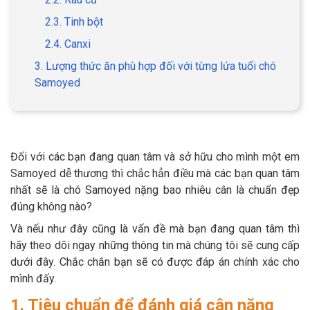
2.3. Tinh bột
2.4. Canxi
3. Lượng thức ăn phù hợp đối với từng lứa tuổi chó
GIỚI THIỆU
Samoyed
DỊCH VỤ
Khách sạn chó mèo
Spa chó mèo
Đối với các bạn đang quan tâm và sở hữu cho mình một em
Samoyed dễ thương thì chắc hẳn điều mà các bạn quan tâm
Dịch vụ cắt tỉa lông chó
Dịch vụ huấn luyện chó
nhất sẽ là chó Samoyed nặng bao nhiêu cân là chuẩn đẹp
mèo
đúng không nào?
Dịch vụ mua bán chó
Dịch vụ phối giống chó
Và nếu như đây cũng là vấn đề mà bạn đang quan tâm thì
mèo
mèo
hãy theo dõi ngay những thông tin mà chúng tôi sẽ cung cấp
dưới đây. Chắc chắn bạn sẽ có được đáp án chính xác cho
mình đấy.
TIN TỨC
1. Tiêu chuẩn để đánh giá cân nặng
Thông tin về khách sạn,